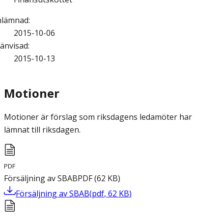
nlämnad
:
2015-10-06
änvisad
:
2015-10-13
Motioner
Motioner är förslag som riksdagens ledamöter har
lämnat till riksdagen.
PDF
Försäljning av SBAB
PDF
(
62
KB
)
Försäljning av SBAB
(
pdf
,
62
KB
)