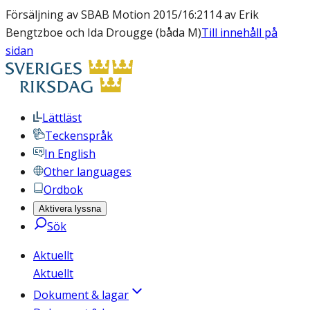
Försäljning av SBAB Motion 2015/16:2114 av Erik
Bengtzboe och Ida Drougge (båda M)
Till innehåll på
sidan
Lättläst
Teckenspråk
In English
Other languages
Ordbok
Aktivera lyssna
Sök
Aktuellt
Aktuellt
Dokument & lagar