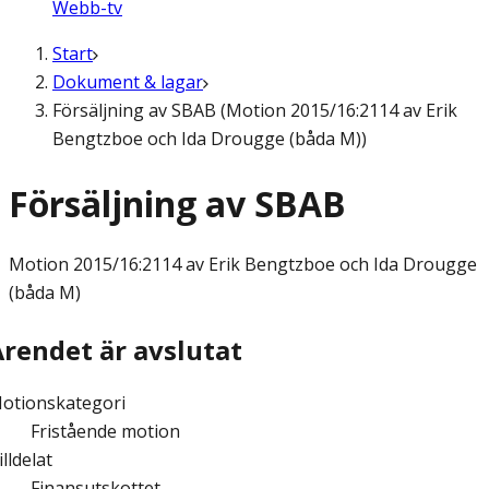
Webb-tv
Start
Dokument & lagar
Försäljning av SBAB (Motion 2015/16:2114 av Erik
Bengtzboe och Ida Drougge (båda M))
Försäljning av SBAB
Motion
2015/16:2114 av Erik Bengtzboe och Ida Drougge
(båda M)
Ärendet är avslutat
otionskategori
Fristående motion
illdelat
Finansutskottet