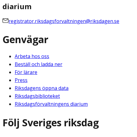
diarium
registrator.riksdagsforvaltningen@riksdagen.se
Genvägar
Arbeta hos oss
Beställ och ladda ner
För lärare
Press
Riksdagens öppna data
Riksdagsbiblioteket
Riksdagsförvaltningens diarium
Följ Sveriges riksdag