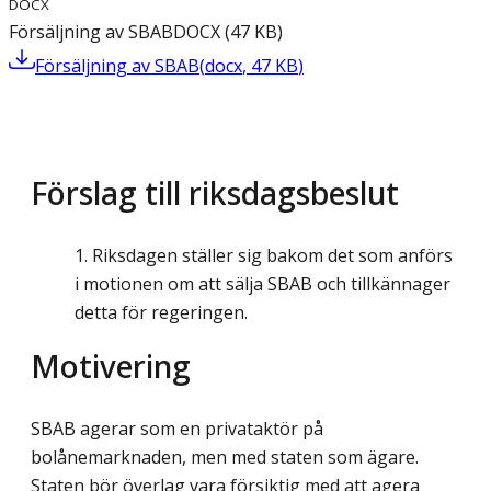
DOCX
Försäljning av SBAB
DOCX
(
47
KB
)
Försäljning av SBAB
(
docx
,
47
KB
)
Förslag till riksdagsbeslut
Riksdagen ställer sig bakom det som anförs
i motionen om att sälja SBAB och tillkännager
detta för regeringen.
Motivering
SBAB agerar som en privataktör på
bolånemarknaden, men med staten som ägare.
Staten bör överlag vara försiktig med att agera