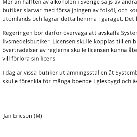
Mer än hälften av alkoholen i Sverige säljs av and
butiker slarvar med försäljningen av folköl, och k
utomlands och lagrar detta hemma i garaget. Det
Regeringen bör därför överväga att avskaffa Systemb
livsmedelsbutiker. Licensen skulle kopplas till en b
överträdelser av reglerna skulle licensen kunna åter
vill förlora sin licens.
I dag är vissa butiker utlämningsställen åt Systembol
skulle förenkla för många boende i glesbygd och ä
.
Jan Ericson (M)