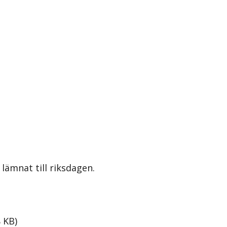
lämnat till riksdagen.
8
KB
)