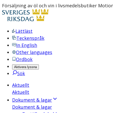
Försäljning av öl och vin i livsmedelsbutiker Motio
Lättläst
Teckenspråk
In English
Other languages
Ordbok
Aktivera lyssna
Sök
Aktuellt
Aktuellt
Dokument & lagar
Dokument & lagar