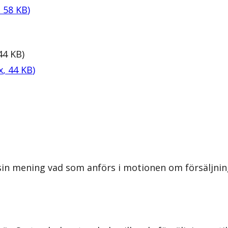
,
58
KB
)
44
KB
)
x
,
44
KB
)
in mening vad som anförs i motionen om försäljning a