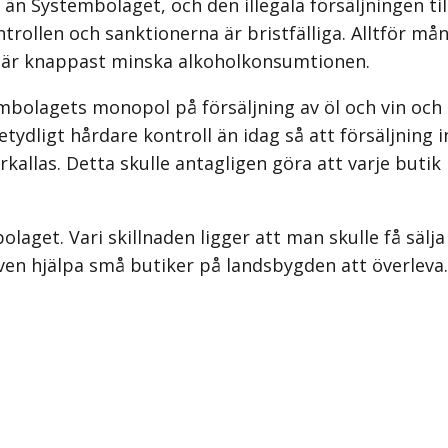
ra än Systembolaget, och den illegala försäljningen 
ontrollen och sanktionerna är bristfälliga. Alltför 
 lär knappast minska alkoholkonsumtionen.
olagets monopol på försäljning av öl och vin och ist
etydligt hårdare kontroll än idag så att försäljning 
kallas. Detta skulle antagligen göra att varje butik
aget. Vari skillnaden ligger att man skulle få sälja f
ven hjälpa små butiker på landsbygden att överleva.