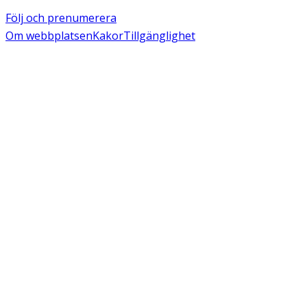
Följ och prenumerera
Om webbplatsen
Kakor
Tillgänglighet