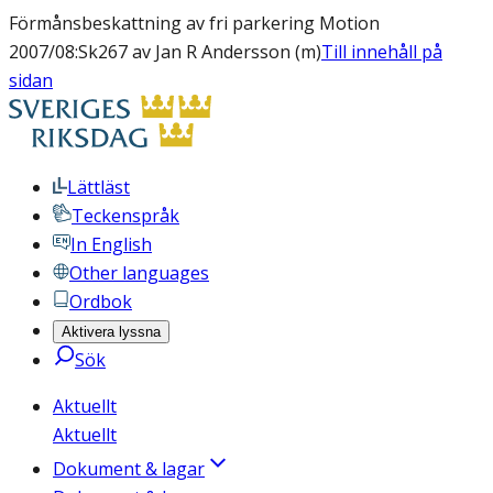
Förmånsbeskattning av fri parkering Motion
2007/08:Sk267 av Jan R Andersson (m)
Till innehåll på
sidan
Lättläst
Teckenspråk
In English
Other languages
Ordbok
Aktivera lyssna
Sök
Aktuellt
Aktuellt
Dokument & lagar