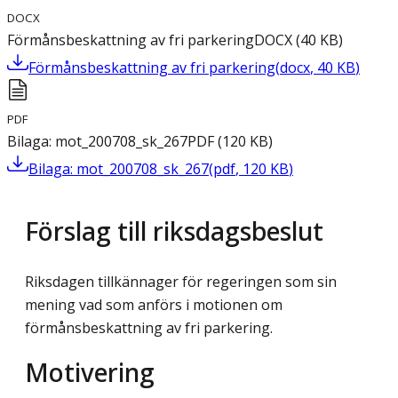
DOCX
Förmånsbeskattning av fri parkering
DOCX
(
40
KB
)
Förmånsbeskattning av fri parkering
(
docx
,
40
KB
)
PDF
Bilaga: mot_200708_sk_267
PDF
(
120
KB
)
Bilaga: mot_200708_sk_267
(
pdf
,
120
KB
)
Förslag till riksdagsbeslut
Riksdagen tillkännager för regeringen som sin
mening vad som anförs i motionen om
förmånsbeskattning av fri parkering.
Motivering