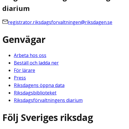
diarium
registrator.riksdagsforvaltningen@riksdagen.se
Genvägar
Arbeta hos oss
Beställ och ladda ner
För lärare
Press
Riksdagens öppna data
Riksdagsbiblioteket
Riksdagsförvaltningens diarium
Följ Sveriges riksdag