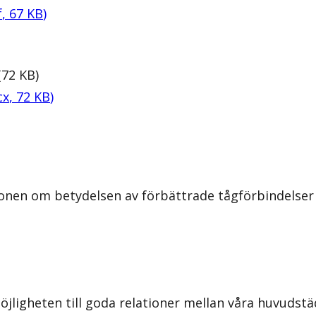
f
,
67
KB
)
(
72
KB
)
cx
,
72
KB
)
ionen om betydelsen av förbättrade tågförbindelser
öjligheten till goda relationer mellan våra huvudst