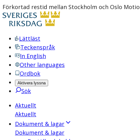
Förkortad restid mellan Stockholm och Oslo Motio
Lättläst
Teckenspråk
In English
Other languages
Ordbok
Aktivera lyssna
Sök
Aktuellt
Aktuellt
Dokument & lagar
Dokument & lagar