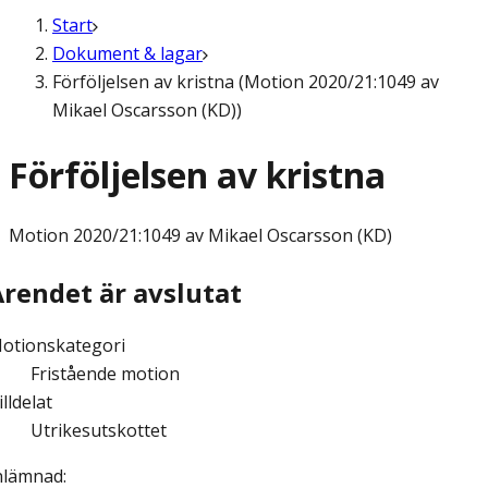
Start
Dokument & lagar
Förföljelsen av kristna (Motion 2020/21:1049 av
Mikael Oscarsson (KD))
Förföljelsen av kristna
Motion
2020/21:1049 av Mikael Oscarsson (KD)
Ärendet är avslutat
otionskategori
Fristående motion
illdelat
Utrikesutskottet
nlämnad
: