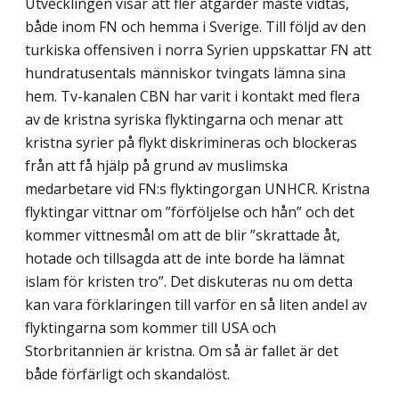
Utvecklingen visar att fler åtgärder måste vidtas,
både inom FN och hemma i Sverige. Till följd av den
turkiska offensiven i norra Syrien uppskattar FN att
hundra­tusentals människor tvingats lämna sina
hem. Tv-kanalen CBN har varit i kontakt med flera
av de kristna syriska flyktingarna och menar att
kristna syrier på flykt diskrimi­neras och blockeras
från att få hjälp på grund av muslimska
medarbetare vid FN:s flyktingorgan UNHCR. Kristna
flyktingar vittnar om ”förföljelse och hån” och det
kommer vittnesmål om att de blir ”skrattade åt,
hotade och tillsagda att de inte borde ha lämnat
islam för kristen tro”. Det diskuteras nu om detta
kan vara förklaringen till varför en så liten andel av
flyktingarna som kommer till USA och
Storbritannien är kristna. Om så är fallet är det
både förfärligt och skandalöst.