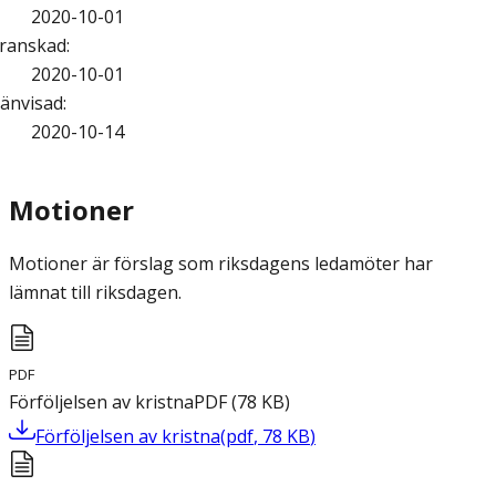
2020-10-01
ranskad
:
2020-10-01
änvisad
:
2020-10-14
Motioner
Motioner är förslag som riksdagens ledamöter har
lämnat till riksdagen.
PDF
Förföljelsen av kristna
PDF
(
78
KB
)
Förföljelsen av kristna
(
pdf
,
78
KB
)