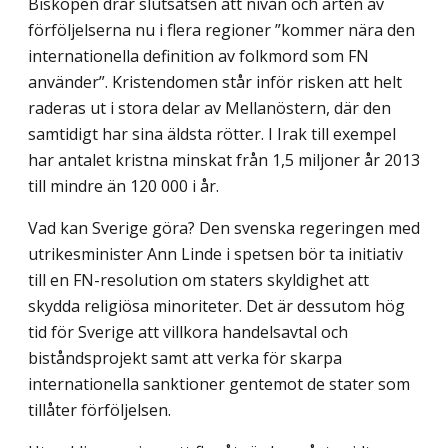
Biskopen drar slutsatsen att nivån och arten av
förföljelserna nu i flera regioner ”kommer nära den
internationella definition av folkmord som FN
använder”. Kristendomen står inför risken att helt
raderas ut i stora delar av Mellanöstern, där den
samtidigt har sina äldsta rötter. I Irak till exempel
har antalet kristna minskat från 1,5 miljoner år 2013
till mindre än 120 000 i år.
Vad kan Sverige göra? Den svenska regeringen med
utrikesminister Ann Linde i spetsen bör ta initiativ
till en FN-resolution om staters skyldighet att
skydda religiösa minoriteter. Det är dessutom hög
tid för Sverige att villkora handelsavtal och
bistånds­projekt samt att verka för skarpa
internationella sanktioner gentemot de stater som
tillåter förföljelsen.