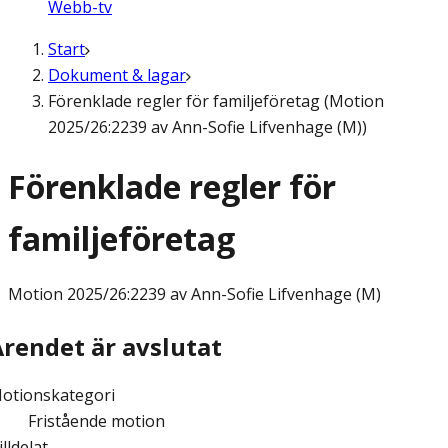
Webb-tv
Start
Dokument & lagar
Förenklade regler för familjeföretag (Motion
2025/26:2239 av Ann-Sofie Lifvenhage (M))
Förenklade regler för
familjeföretag
Motion
2025/26:2239 av Ann-Sofie Lifvenhage (M)
Ärendet är avslutat
otionskategori
Fristående motion
illdelat