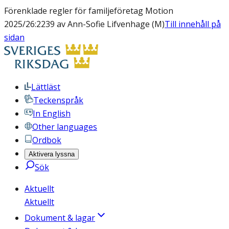
Förenklade regler för familjeföretag Motion
2025/26:2239 av Ann-Sofie Lifvenhage (M)
Till innehåll på
sidan
Lättläst
Teckenspråk
In English
Other languages
Ordbok
Aktivera lyssna
Sök
Aktuellt
Aktuellt
Dokument & lagar