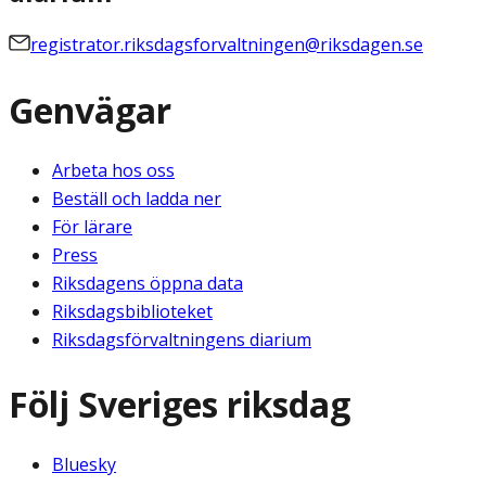
registrator.riksdagsforvaltningen@riksdagen.se
Genvägar
Arbeta hos oss
Beställ och ladda ner
För lärare
Press
Riksdagens öppna data
Riksdagsbiblioteket
Riksdagsförvaltningens diarium
Följ Sveriges riksdag
Bluesky