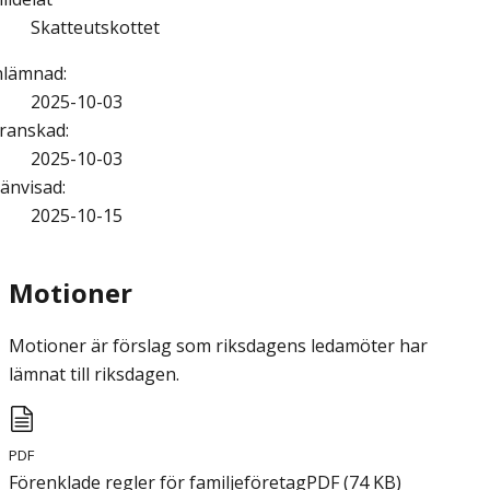
Skatteutskottet
nlämnad
:
2025-10-03
ranskad
:
2025-10-03
änvisad
:
2025-10-15
Motioner
Motioner är förslag som riksdagens ledamöter har
lämnat till riksdagen.
PDF
Förenklade regler för familjeföretag
PDF
(
74
KB
)