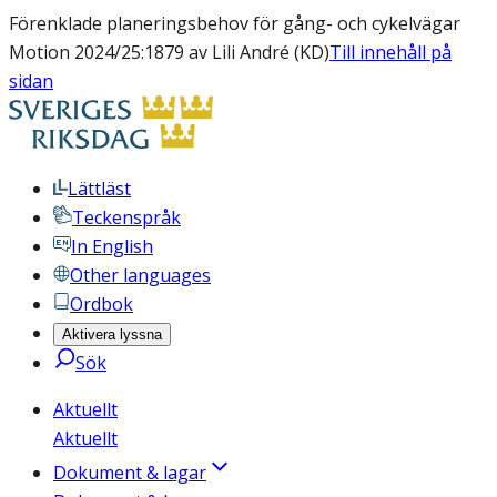
Förenklade planeringsbehov för gång- och cykelvägar
Motion 2024/25:1879 av Lili André (KD)
Till innehåll på
sidan
Lättläst
Teckenspråk
In English
Other languages
Ordbok
Aktivera lyssna
Sök
Aktuellt
Aktuellt
Dokument & lagar