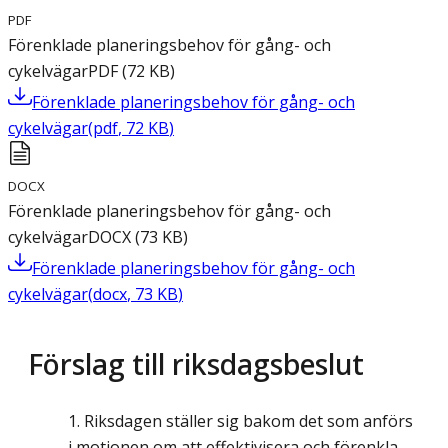
PDF
Förenklade planeringsbehov för gång- och
cykelvägar
PDF
(
72
KB
)
Förenklade planeringsbehov för gång- och
cykelvägar
(
pdf
,
72
KB
)
DOCX
Förenklade planeringsbehov för gång- och
cykelvägar
DOCX
(
73
KB
)
Förenklade planeringsbehov för gång- och
cykelvägar
(
docx
,
73
KB
)
Förslag till riksdagsbeslut
Riksdagen ställer sig bakom det som anförs
i motionen om att effektivisera och förenkla