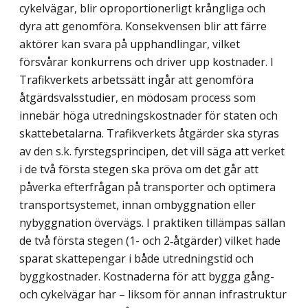
cykelvägar, blir oproportionerligt krångliga och
dyra att genomföra. Konsekvensen blir att färre
aktörer kan svara på upphandlingar, vilket
försvårar konkurrens och driver upp kostnader. I
Trafikverkets arbetssätt ingår att genomföra
åtgärdsvalsstudier, en mödosam process som
innebär höga utrednings­kostnader för staten och
skattebetalarna. Trafikverkets åtgärder ska styras
av den s.k. fyrstegsprincipen, det vill säga att verket
i de två första stegen ska pröva om det går att
påverka efterfrågan på transporter och optimera
transportsystemet, innan ombyggnation eller
nybyggnation övervägs. I praktiken tillämpas sällan
de två första stegen (1- och 2‑åtgärder) vilket hade
sparat skattepengar i både utredningstid och
byggkostnader. Kostnaderna för att bygga gång-
och cykelvägar har – liksom för annan infrastruktur