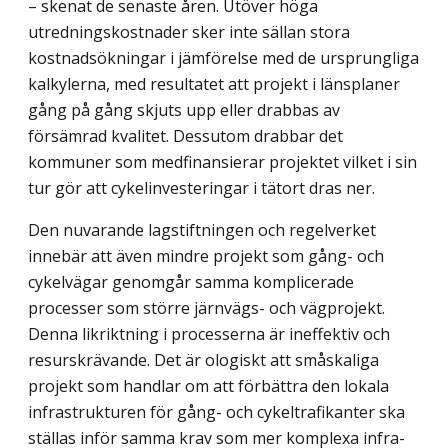
– skenat de senaste åren. Utöver höga
utredningskostnader sker inte sällan stora
kostnads­ökningar i jämförelse med de ursprungliga
kalkylerna, med resultatet att projekt i länsplaner
gång på gång skjuts upp eller drabbas av
försämrad kvalitet. Dessutom drabbar det
kommuner som medfinansierar projektet vilket i sin
tur gör att cykel­investeringar i tätort dras ner.
Den nuvarande lagstiftningen och regelverket
innebär att även mindre projekt som gång- och
cykelvägar genomgår samma komplicerade
processer som större järnvägs- och vägprojekt.
Denna likriktning i processerna är ineffektiv och
resurskrävande. Det är ologiskt att småskaliga
projekt som handlar om att förbättra den lokala
infrastrukturen för gång- och cykeltrafikanter ska
ställas inför samma krav som mer komplexa infra­