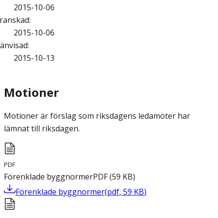
2015-10-06
ranskad
:
2015-10-06
änvisad
:
2015-10-13
Motioner
Motioner är förslag som riksdagens ledamöter har
lämnat till riksdagen.
PDF
Förenklade byggnormer
PDF
(
59
KB
)
Förenklade byggnormer
(
pdf
,
59
KB
)