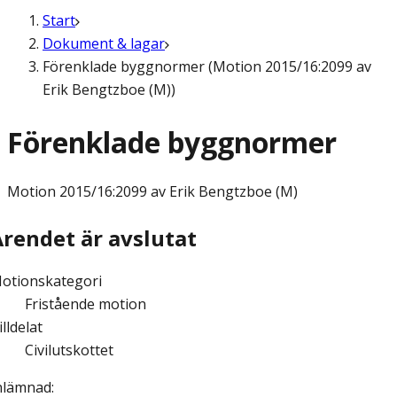
Start
Dokument & lagar
Förenklade byggnormer (Motion 2015/16:2099 av
Erik Bengtzboe (M))
Förenklade byggnormer
Motion
2015/16:2099 av Erik Bengtzboe (M)
Ärendet är avslutat
otionskategori
Fristående motion
illdelat
Civilutskottet
nlämnad
: