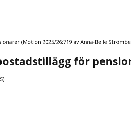
onärer (Motion 2025/26:719 av Anna-Belle Strömberg
ostadstillägg för pensio
S)