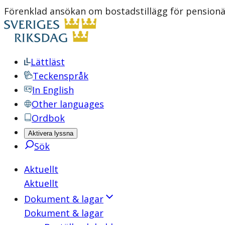
Förenklad ansökan om bostadstillägg för pensionär
Lättläst
Teckenspråk
In English
Other languages
Ordbok
Aktivera lyssna
Sök
Aktuellt
Aktuellt
Dokument & lagar
Dokument & lagar