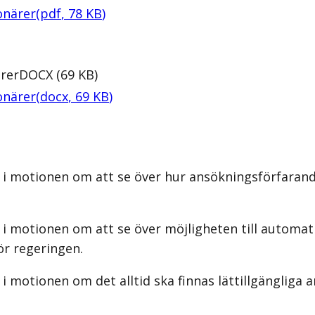
onärer
(
pdf
,
78
KB
)
rer
DOCX
(
69
KB
)
onärer
(
docx
,
69
KB
)
 i motionen om att se över hur ansökningsförfarand
 i motionen om att se över möjligheten till automat
ör regeringen.
 motionen om det alltid ska finnas lättillgängliga a