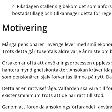
Riksdagen ställer sig bakom det som anförs 
bostadstillägg och tillkännager detta för rege
Motivering
Många pensionärer i Sverige lever med små ekonomi
Trots detta går tusentals äldre varje år miste om b
Orsaken är ofta att ansökningsprocessen upplevs so
hantera myndighets­kontakter. Ansökan kräver id
som pensionären själv förväntas lämna på nytt. Därt
Detta är en rättvisefråga. Välfärden ska vara till f
existensminimum trots att de har rätt till stöd.
Genom att förenkla ansökningsförfarandet, använda