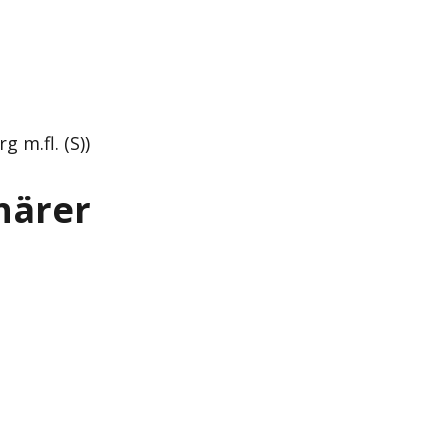
 m.fl. (S))
närer