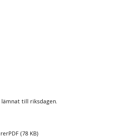
lämnat till riksdagen.
rer
PDF
(
78
KB
)