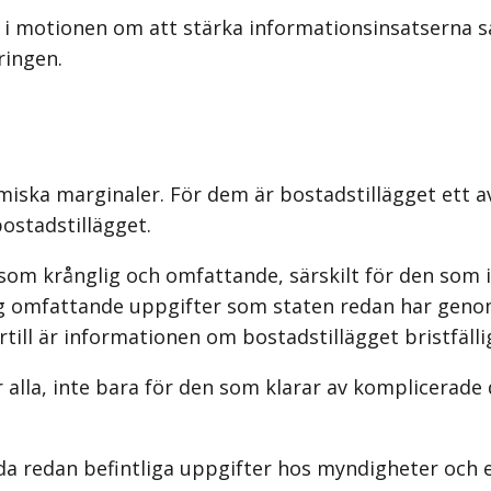
i motionen om att stärka informationsinsatserna så 
ringen.
ska marginaler. För dem är bostadstillägget ett a
ostadstillägget.
m krånglig och omfattande, särskilt för den som int
ag omfattande uppgifter som staten redan har gen
ill är informationen om bostadstillägget bristfällig
ör alla, inte bara för den som klarar av komplicerad
 redan befintliga uppgifter hos myndigheter och er