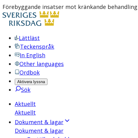
Förebyggande insatser mot kränkande behandling 
Lättläst
Teckenspråk
In English
Other languages
Ordbok
Aktivera lyssna
Sök
Aktuellt
Aktuellt
Dokument & lagar
Dokument & lagar