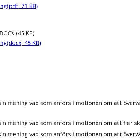
ing
(
pdf
,
71
KB
)
DOCX
(
45
KB
)
ing
(
docx
,
45
KB
)
 sin mening vad som anförs i motionen om att över
sin mening vad som anförs i motionen om att fler 
sin mening vad som anförs i motionen om att överv