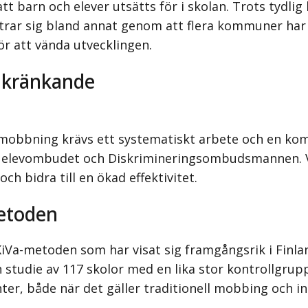
att barn och elever utsätts för i skolan. Trots tydlig
trar sig bland annat genom att flera kommuner har t
r att vända utvecklingen.
t kränkande
 mobbning krävs ett systematiskt arbete och en komb
ch elevombudet och Diskrimineringsombudsmannen. Vi
h bidra till en ökad effektivitet.
metoden
t KiVa-metoden som har visat sig framgångsrik i Finla
n studie av 117 skolor med en lika stor kontrollgrup
ter, både när det gäller traditionell mobbing och 