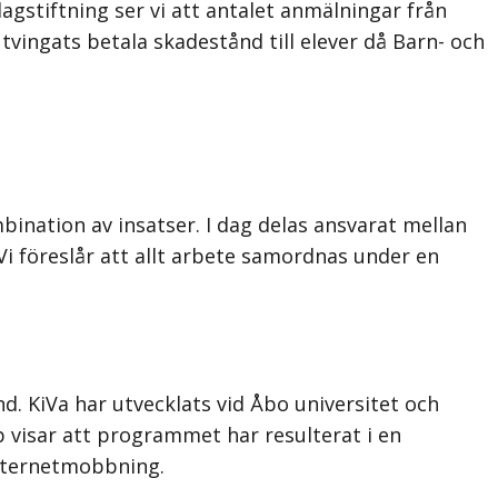
 lagstiftning ser vi att antalet anmälningar från
vingats betala skadestånd till elever då Barn- och
ination av insatser. I dag delas ansvarat mellan
 föreslår att allt arbete samordnas under en
nd. KiVa har utvecklats vid Åbo universitet och
p visar att programmet har resulterat i en
internetmobbning.