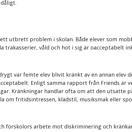
dåligt.
 ett utbrett problem i skolan. Både elever som mob
a trakasserier, våld och hot i sig är oacceptabelt i
drygt var femte elev blivit kränkt av en annan elev 
acceptabelt. Enligt samma rapport från Friends är 
gar. Kränkningar handlar ofta om att den utsatte på
a om fritidsintressen, klädstil, musiksmak eller spo
och förskolors arbete mot diskriminering och kränka