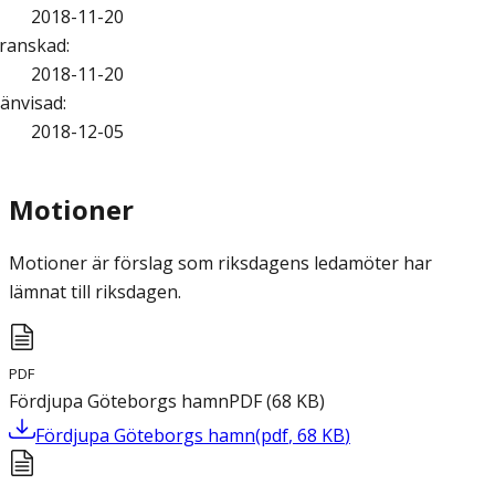
2018-11-20
ranskad
:
2018-11-20
änvisad
:
2018-12-05
Motioner
Motioner är förslag som riksdagens ledamöter har
lämnat till riksdagen.
PDF
Fördjupa Göteborgs hamn
PDF
(
68
KB
)
Fördjupa Göteborgs hamn
(
pdf
,
68
KB
)