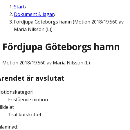
Start
Dokument & lagar
Fördjupa Göteborgs hamn (Motion 2018/19:560 av
Maria Nilsson (L))
Fördjupa Göteborgs hamn
Motion
2018/19:560 av Maria Nilsson (L)
Ärendet är avslutat
otionskategori
Fristående motion
illdelat
Trafikutskottet
nlämnad
: