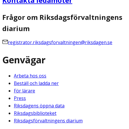
Kontakta ledamöter
Frågor om Riksdagsförvaltningens
diarium
registrator.riksdagsforvaltningen@riksdagen.se
Genvägar
Arbeta hos oss
Beställ och ladda ner
För lärare
Press
Riksdagens öppna data
Riksdagsbiblioteket
Riksdagsförvaltningens diarium