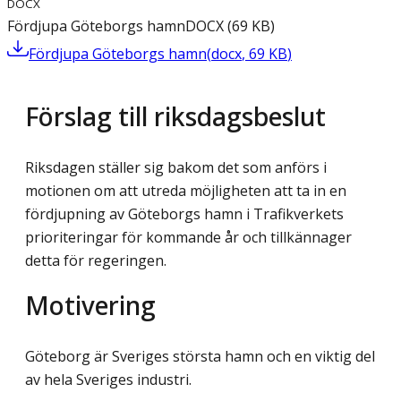
DOCX
Fördjupa Göteborgs hamn
DOCX
(
69
KB
)
Fördjupa Göteborgs hamn
(
docx
,
69
KB
)
Förslag till riksdagsbeslut
Riksdagen ställer sig bakom det som anförs i
motionen om att utreda möjligheten att ta in en
fördjupning av Göteborgs hamn i Trafikverkets
prioriteringar för kommande år och tillkännager
detta för regeringen.
Motivering
Göteborg är Sveriges största hamn och en viktig del
av hela Sveriges industri.