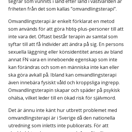
segrar som vunnits i land efter land i västvärlden är
friheten från det som kallas ”omvandlingsterapi”.
Omvandlingsterapi är enkelt förklarat en metod
som används för att göra hbtq-plus-personer till att
inte vara det. Oftast består terapin av samtal som
syftar till att få individer att ändra på sig. En persons
sexuella läggning eller könsidentitet anses av bland
annat FN vara en inneboende egenskap som inte
kan förändras och som en människa inte kan eller
ska göra avkall på. Ibland kan omvandlingsterapi
även innebära fysiskt våld och kroppsliga ingrepp.
Omvandlingsterapin skapar och späder på psykisk
ohälsa, vilket leder till en ökad risk för självmord.
Det är ännu inte känt hur utbrett problemet med
omvandlingsterapi är i Sverige då den nationella
utredning som inletts inte publicerats. För att