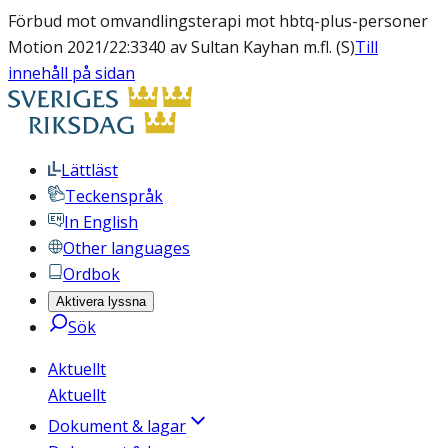
Förbud mot omvandlingsterapi mot hbtq-plus-personer
Motion 2021/22:3340 av Sultan Kayhan m.fl. (S)
Till
innehåll på sidan
Lättläst
Teckenspråk
In English
Other languages
Ordbok
Aktivera lyssna
Sök
Aktuellt
Aktuellt
Dokument & lagar