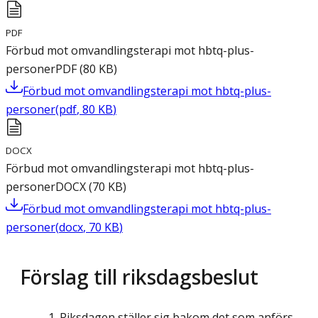
PDF
Förbud mot omvandlingsterapi mot hbtq-plus-
personer
PDF
(
80
KB
)
Förbud mot omvandlingsterapi mot hbtq-plus-
personer
(
pdf
,
80
KB
)
DOCX
Förbud mot omvandlingsterapi mot hbtq-plus-
personer
DOCX
(
70
KB
)
Förbud mot omvandlingsterapi mot hbtq-plus-
personer
(
docx
,
70
KB
)
Förslag till riksdagsbeslut
Riksdagen ställer sig bakom det som anförs