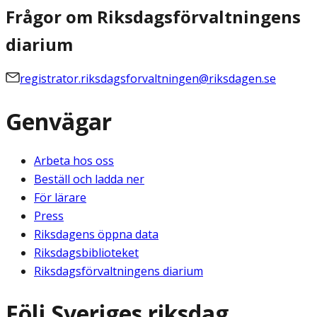
Frågor om Riksdagsförvaltningens
diarium
registrator.riksdagsforvaltningen@riksdagen.se
Genvägar
Arbeta hos oss
Beställ och ladda ner
För lärare
Press
Riksdagens öppna data
Riksdagsbiblioteket
Riksdagsförvaltningens diarium
Följ Sveriges riksdag