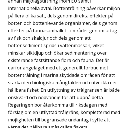
annan miljölagstiftning inom EU samt i
internationella avtal. Bottentrålning påverkar miljön
på flera olika sätt, dels genom direkta effekter på
botten och bottenlevande organismer, dels genom
effekter på faunasamhället i området genom uttag
av fisk och skaldjur och dels genom att
bottensediment sprids i vattenmassan, vilket
minskar siktdjup och ökar sedimentering över
existerande fastsittande flora och fauna. Det är
därför angeläget med ett generellt förbud mot
bottentrålning i marina skyddade områden för att
stärka den biologiska mångfalden och utveckla det
hållbara fisket. En utflyttning av trål­gränsen är både
önskvärd och nödvändig för att uppnå detta.
Regeringen bör återkomma till riksdagen med
förslag om en utflyttad trålgräns, kompletterad med
möjligheten till begränsade undantag i syfte att
värna det hållbara småskaliga fiskets