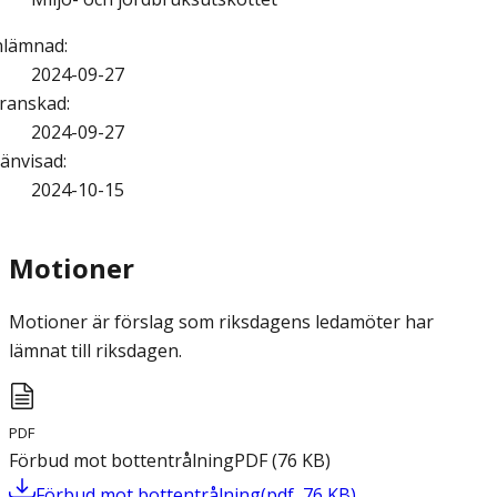
nlämnad
:
2024-09-27
ranskad
:
2024-09-27
änvisad
:
2024-10-15
Motioner
Motioner är förslag som riksdagens ledamöter har
lämnat till riksdagen.
PDF
Förbud mot bottentrålning
PDF
(
76
KB
)
Förbud mot bottentrålning
(
pdf
,
76
KB
)