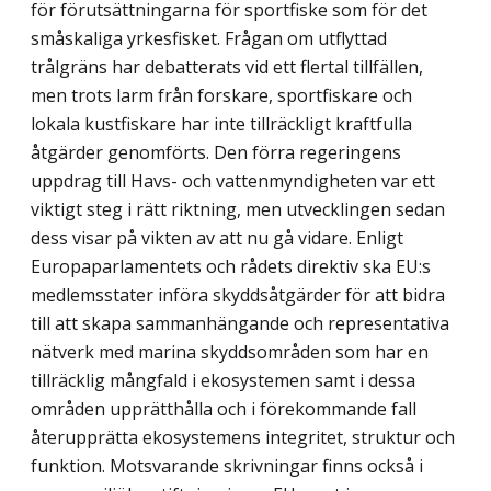
för förutsättningarna för sportfiske som för det
småskaliga yrkesfisket. Frågan om utflyttad
trålgräns har debatterats vid ett flertal tillfällen,
men trots larm från forskare, sportfiskare och
lokala kustfiskare har inte tillräckligt kraftfulla
åtgärder genomförts. Den förra regeringens
uppdrag till Havs- och vattenmyndigheten var ett
viktigt steg i rätt riktning, men utvecklingen sedan
dess visar på vikten av att nu gå vidare. Enligt
Europaparlamentets och rådets direktiv ska EU:s
medlemsstater införa skyddsåtgärder för att bidra
till att skapa sammanhängande och representativa
nätverk med marina skyddsområden som har en
tillräcklig mångfald i ekosystemen samt i dessa
områden upprätthålla och i förekommande fall
återupprätta ekosystemens integritet, struktur och
funktion. Motsvarande skrivningar finns också i