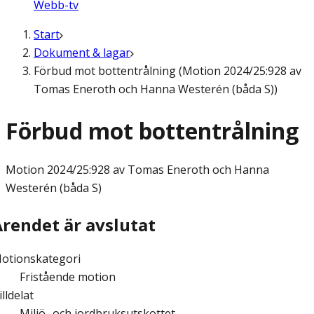
Webb-tv
Start
Dokument & lagar
Förbud mot bottentrålning (Motion 2024/25:928 av
Tomas Eneroth och Hanna Westerén (båda S))
Förbud mot bottentrålning
Motion
2024/25:928 av Tomas Eneroth och Hanna
Westerén (båda S)
Ärendet är avslutat
otionskategori
Fristående motion
illdelat
Miljö- och jordbruksutskottet