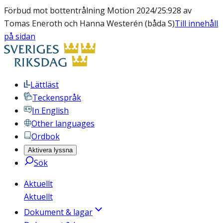
Förbud mot bottentrålning Motion 2024/25:928 av
Tomas Eneroth och Hanna Westerén (båda S)
Till innehåll
på sidan
Lättläst
Teckenspråk
In English
Other languages
Ordbok
Aktivera lyssna
Sök
Aktuellt
Aktuellt
Dokument & lagar