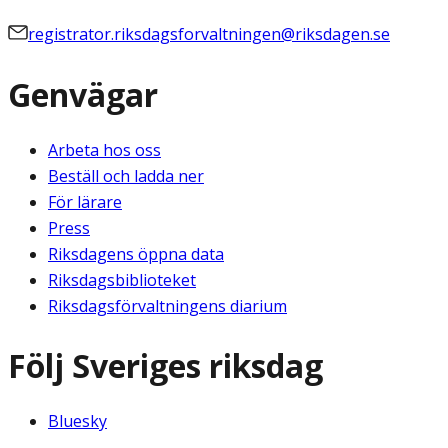
registrator.riksdagsforvaltningen@riksdagen.se
Genvägar
Arbeta hos oss
Beställ och ladda ner
För lärare
Press
Riksdagens öppna data
Riksdagsbiblioteket
Riksdagsförvaltningens diarium
Följ Sveriges riksdag
Bluesky