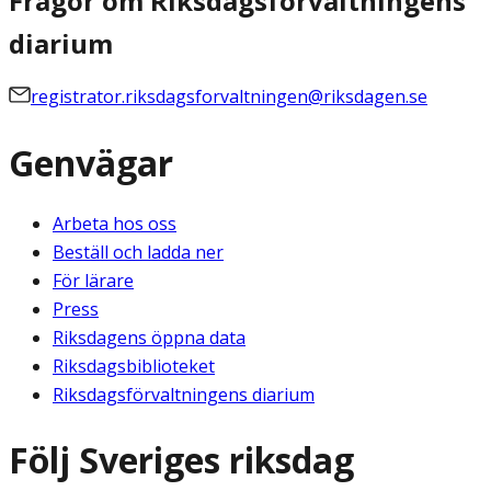
Frågor om Riksdagsförvaltningens
diarium
registrator.riksdagsforvaltningen@riksdagen.se
Genvägar
Arbeta hos oss
Beställ och ladda ner
För lärare
Press
Riksdagens öppna data
Riksdagsbiblioteket
Riksdagsförvaltningens diarium
Följ Sveriges riksdag