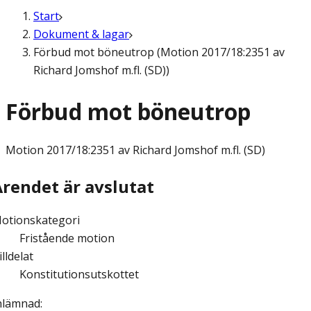
Start
Dokument & lagar
Förbud mot böneutrop (Motion 2017/18:2351 av
Richard Jomshof m.fl. (SD))
Förbud mot böneutrop
Motion
2017/18:2351 av Richard Jomshof m.fl. (SD)
Ärendet är avslutat
otionskategori
Fristående motion
illdelat
Konstitutionsutskottet
nlämnad
: