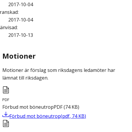
2017-10-04
ranskad
:
2017-10-04
änvisad
:
2017-10-13
Motioner
Motioner är förslag som riksdagens ledamöter har
lämnat till riksdagen.
PDF
Förbud mot böneutrop
PDF
(
74
KB
)
Förbud mot böneutrop
(
pdf
,
74
KB
)