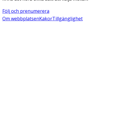
Följ och prenumerera
Om webbplatsen
Kakor
Tillgänglighet