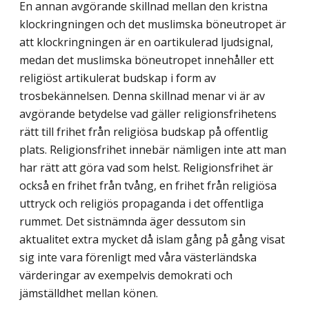
En annan avgörande skillnad mellan den kristna
klockringningen och det muslimska böneutropet är
att klockringningen är en oartikulerad ljudsignal,
medan det muslimska böneutropet innehåller ett
religiöst artikulerat budskap i form av
trosbekännelsen. Denna skillnad menar vi är av
avgörande betydelse vad gäller religionsfrihetens
rätt till frihet från religiösa budskap på offentlig
plats. Religionsfrihet innebär nämligen inte att man
har rätt att göra vad som helst. Religionsfrihet är
också en frihet från tvång, en frihet från religiösa
uttryck och religiös propaganda i det offentliga
rummet. Det sistnämnda äger dessutom sin
aktualitet extra mycket då islam gång på gång visat
sig inte vara förenligt med våra västerländska
värderingar av exempelvis demokrati och
jämställdhet mellan könen.