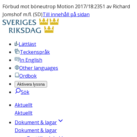
Förbud mot böneutrop Motion 2017/18:2351 av Richard
Jomshof m.fl. (SD)
Till innehåll på sidan
Lättläst
Teckenspråk
In English
Other languages
Ordbok
Aktivera lyssna
Sök
Aktuellt
Aktuellt
Dokument & lagar
Dokument & lagar