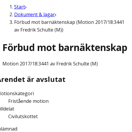
Start
Dokument & lagar
Förbud mot barnäktenskap (Motion 2017/18:3441
av Fredrik Schulte (M))
Förbud mot barnäktenskap
Motion
2017/18:3441 av Fredrik Schulte (M)
Ärendet är avslutat
otionskategori
Fristående motion
illdelat
Civilutskottet
nlämnad
: