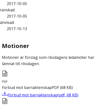
2017-10-05
ranskad
:
2017-10-05
änvisad
:
2017-10-13
Motioner
Motioner är förslag som riksdagens ledamöter har
lämnat till riksdagen.
PDF
Förbud mot barnäktenskap
PDF
(
68
KB
)
Förbud mot barnäktenskap
(
pdf
,
68
KB
)