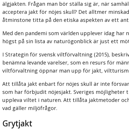
älgjakten. Frågan man bör ställa sig är, när samhäl
acceptera jakt för nöjes skull? Det alltmer minska
åtminstone titta på den etiska aspekten av ett anta
Med den pandemi som världen upplever idag har nat
högst på sin lista av naturögonblick är just ett mö
I Strategin för svensk viltförvaltning (2015), besk
benämna levande varelser, som en resurs för människa
viltförvaltning öppnar man upp för jakt, viltturis
Att tillåta jakt enbart för nöjes skull är inte för
som har förbjudit nöjesjakt. Sveriges möjligheter t
uppleva viltet i naturen. Att tillåta jaktmetoder 
vad gäller miljöfrågor.
Grytjakt