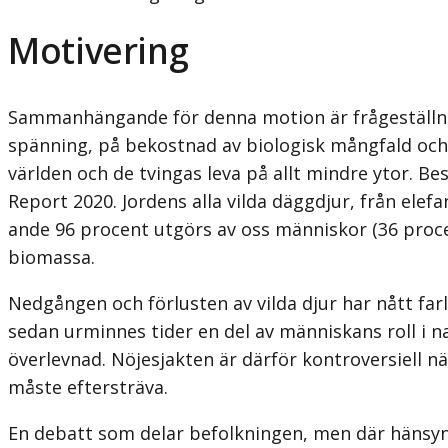
Motivering
Sammanhängande för denna motion är frågeställning
spänning, på bekostnad av biologisk mångfald och 
världen och de tvingas leva på allt mindre ytor. B
Report 2020. Jordens alla vilda däggdjur, från elefa
ande 96 procent utgörs av oss människor (36 procen
biomassa.
Nedgången och förlusten av vilda djur har nått farli
sedan urminnes tider en del av människans roll i na
överlevnad. Nöjesjakten är därför kontrover­siell 
måste eftersträva.
En debatt som delar befolkningen, men där hänsyn m