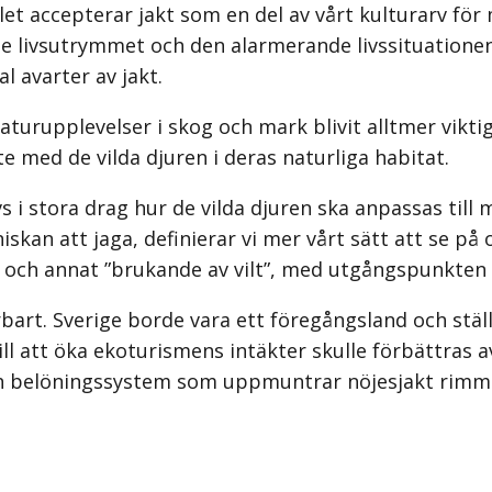
let accepterar jakt som en del av vårt kulturarv för
de livsutrymmet och den alarmerande livssituationen
l avarter av jakt.
urupplevelser i skog och mark blivit alltmer vikti
te med de vilda djuren i deras naturliga habitat.
rivs i stora drag hur de vilda djuren ska anpassas ti
n att jaga, definierar vi mer vårt sätt att se på oss
m och annat ”brukande av vilt”, med utgångspunkten 
svarbart. Sverige borde vara ett före­gångsland och 
ill att öka ekoturismens intäkter skulle förbättras 
och belöningssystem som uppmuntrar nöjesjakt rimmar