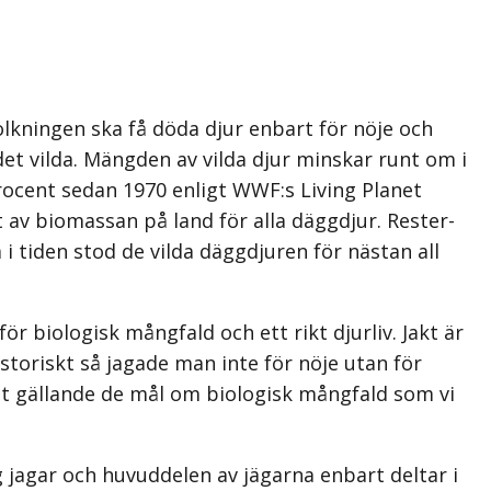
lkningen ska få döda djur enbart för nöje och
et vilda. Mängden av vilda djur minskar runt om i
rocent sedan 1970 enligt WWF:s Living Planet
nt av biomassan på land för alla däggdjur. Rester­
i tiden stod de vilda däggdjuren för nästan all
ör biologisk mångfald och ett rikt djurliv. Jakt är
sto­riskt så jagade man inte för nöje utan för
st gällande de mål om biolo­gisk mångfald som vi
 jagar och huvuddelen av jägarna enbart deltar i