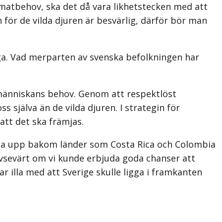
 mat­behov, ska det då vara likhetstecken med att
 för de vilda djuren är besvärlig, därför bör man
ga. Vad merparten av svenska befolkningen har
ll människans behov. Genom att respektlöst
 själva än de vilda djuren. I strategin för
att det ska främjas.
ställa upp bakom länder som Costa Rica och Colombia
avse­värt om vi kunde erbjuda goda chanser att
 illa med att Sverige skulle ligga i framkanten