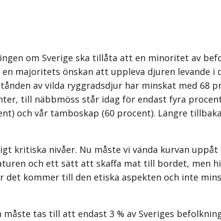
en om Sverige ska tillåta att en minoritet av befo
en majoritets önskan att uppleva djuren levande i d
estånden av vilda ryggradsdjur har minskat med 68 p
nter, till näbb­möss står idag för endast fyra proce
t) och vår tamboskap (60 procent). Längre tillbaka 
gt kritiska nivåer. Nu måste vi vända kurvan uppåt f
turen och ett sätt att skaffa mat till bordet, men hi
när det kommer till den etiska aspekten och inte min
åste tas till att endast 3 % av Sveriges befolkning