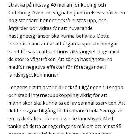
sträcka på riksväg 40 mellan Jönköping och
Göteborg. Även om vägnätet jämförelsevis håller en
hög standard bör det också rustas upp, och
åtgärder bör vidtas för att nuvarande
hastighetsgränser ska kunna behållas. Detta
innebär bland annat att åtgärda sprickbildningar
samt försäkra att det finns viltstängsel längs med
de större vägstråken. Att sänka hastigheterna
medför negativa effekter för företagandet i
landsbygdskom­muner.
I dagens digitala värld är också tillgången till snabb
och stabil internetuppkoppling viktig för att
människor ska kunna ta del av samhällsservicen. Att
det finns god tillgång till bredband i hela Sverige är
en nyckelfaktor för en levande landsbygd. Med
tanke på detta är regeringens mål om att minst 95
procent av hushållen ska ha en uppkopplings­