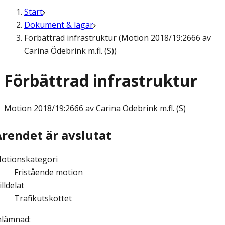
Start
Dokument & lagar
Förbättrad infrastruktur (Motion 2018/19:2666 av
Carina Ödebrink m.fl. (S))
Förbättrad infrastruktur
Motion
2018/19:2666 av Carina Ödebrink m.fl. (S)
Ärendet är avslutat
otionskategori
Fristående motion
illdelat
Trafikutskottet
nlämnad
: