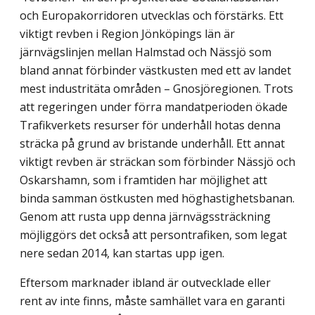
och Europakorridoren utvecklas och förstärks. Ett
viktigt revben i Region Jönköpings län är
järnvägslinjen mellan Halmstad och Nässjö som
bland annat förbinder västkusten med ett av landet
mest industritäta områden – Gnosjöregionen. Trots
att regeringen under förra mandatperioden ökade
Trafikverkets resurser för underhåll hotas denna
sträcka på grund av bristande underhåll. Ett annat
viktigt revben är sträckan som förbinder Nässjö och
Oskarshamn, som i framtiden har möjlighet att
binda samman östkusten med höghastighetsbanan.
Genom att rusta upp denna järnvägssträckning
möjliggörs det också att persontrafiken, som legat
nere sedan 2014, kan startas upp igen.
Eftersom marknader ibland är outvecklade eller
rent av inte finns, måste samhället vara en garanti