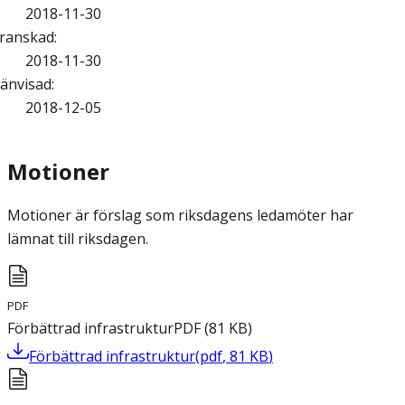
2018-11-30
ranskad
:
2018-11-30
änvisad
:
2018-12-05
Motioner
Motioner är förslag som riksdagens ledamöter har
lämnat till riksdagen.
PDF
Förbättrad infrastruktur
PDF
(
81
KB
)
Förbättrad infrastruktur
(
pdf
,
81
KB
)