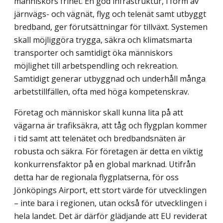
människors frihet. En god infrastruktur, i form av
järnvägs- och vägnät, flyg och telenät samt utbyggt
bredband, ger förutsättningar för tillväxt. Systemen
skall möjlig­göra trygga, säkra och klimatsmarta
transporter och samtidigt öka människors
möjlighet till arbetspendling och rekreation.
Samtidigt generar utbyggnad och underhåll många
arbetstillfällen, ofta med höga kompetenskrav.
Företag och människor skall kunna lita på att
vägarna är trafiksäkra, att tåg och flygplan kommer
i tid samt att telenätet och bredbandsnäten är
robusta och säkra. För företagen är detta en viktig
konkurrensfaktor på en global marknad. Utifrån
detta har de regionala flygplatserna, för oss
Jönköpings Airport, ett stort värde för utvecklingen
– inte bara i regionen, utan också för utvecklingen i
hela landet. Det är därför glädjande att EU reviderat