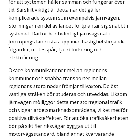
för att systemen håller samman och fungerar över
tid. Särskilt viktigt är detta när det gäller
komplicerade system som exempelvis järnvägen.
Störningar i en del av landet fortplantar sig snabbt i
systemet. Därför bör befintligt järnvägsnät i
Jönköpings län rustas upp med hastighetshöjande
åtgärder, mötesspår, fjärrblockering och
elektrifiering.
Ökade kommunikationer mellan regionens
kommuner och snabba transporter mellan
regionens stora noder främjar tillväxten. De öst-
västliga stråken bör studeras och utvecklas. Liksom
järnvägen möjliggör detta mer storregional trafik
och vidgar arbets­marknadsområdena, vilket medför
positiva tillväxteffekter. För att öka trafiksäkerheten
bör på sikt fler riksvägar byggas ut till
motorvägsstandard, bland annat kvarvarande