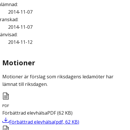
nlämnad
:
2014-11-07
ranskad
:
2014-11-07
änvisad
:
2014-11-12
Motioner
Motioner är förslag som riksdagens ledamöter har
lämnat till riksdagen.
PDF
Förbättrad elevhälsa
PDF
(
62
KB
)
Förbättrad elevhälsa
(
pdf
,
62
KB
)