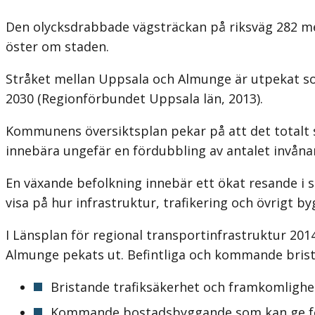
Den olycksdrabbade vägsträckan på riksväg 282 me
öster om staden.
Stråket mellan Uppsala och Almunge är utpekat so
2030 (Regionförbundet Uppsala län, 2013).
Kommunens översiktsplan pekar på att det totalt set
innebära ungefär en fördubbling av antalet invånare
En växande befolkning innebär ett ökat resande i st
visa på hur infra­struktur, trafikering och övrigt 
I Länsplan för regional transportinfrastruktur 201
Almunge pekats ut. Befintliga och kommande brist
Bristande trafiksäkerhet och framkomlighe
Kommande bostadsbyggande som kan ge förs