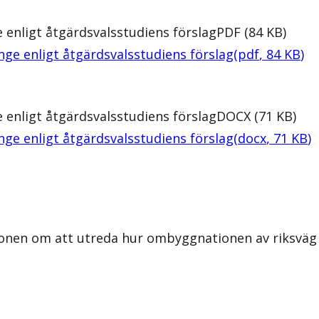
enligt åtgärdsvalsstudiens förslag
PDF
(
84
KB
)
ge enligt åtgärdsvalsstudiens förslag
(
pdf
,
84
KB
)
enligt åtgärdsvalsstudiens förslag
DOCX
(
71
KB
)
ge enligt åtgärdsvalsstudiens förslag
(
docx
,
71
KB
)
ionen om att utreda hur ombyggnationen av riksväg