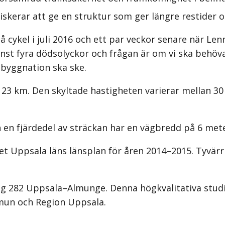
kerar att ge en struktur som ger längre restider o
 cykel i juli 2016 och ett par veckor senare när L
st fyra dödsolyckor och frågan är om vi ska behöva vä
mbyggnation ska ske.
 23 km. Den skyltade hastig­heten varierar mellan 
en fjärdedel av sträckan har en vägbredd på 6 mete
t Uppsala läns länsplan för åren 2014–2015. Tyvärr 
väg 282 Uppsala–Almunge. Denna högkvalitativa studi
mmun och Region Uppsala.