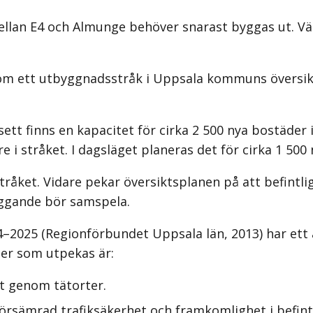
llan E4 och Almunge behöver snarast byggas ut. Vä
m ett utbyggnadsstråk i Uppsala kommuns översiktsp
t finns en kapacitet för cirka 2 500 nya bostäder i 
 i stråket. I dagsläget planeras det för cirka 1 500
råket. Vidare pekar översikts­planen på att befintli
byggande bör samspela.
4–2025 (Regionförbundet Uppsala län, 2013) har ett 
er som utpekas är:
t genom tätorter.
ämrad trafiksäkerhet och framkom­lighet i befintl