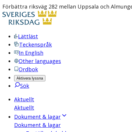
Förbättra riksväg 282 mellan Uppsala och Almunge 
Lättläst
Teckenspråk
In English
Other languages
Ordbok
Aktivera lyssna
Sök
Aktuellt
Aktuellt
Dokument & lagar
Dokument & lagar