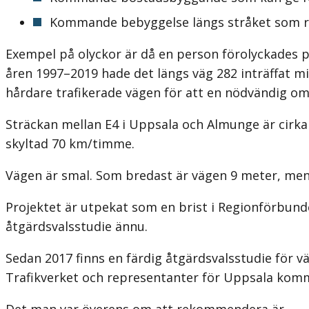
Kommande bebyggelse längs stråket som ris
Exempel på olyckor är då en person förolyckades på
åren 1997–2019 hade det längs väg 282 inträffat min
hårdare trafikerade vägen för att en nödvändig o
Sträckan mellan E4 i Uppsala och Almunge är cirka
skyltad 70 km/timme.
Vägen är smal. Som bredast är vägen 9 meter, men 
Projektet är utpekat som en brist i Regionförbunde
åtgärdsvalsstudie ännu.
Sedan 2017 finns en färdig åtgärdsvalsstudie för 
Trafikverket och repre­sentanter för Uppsala ko
Det man var överens om att rekommendera är