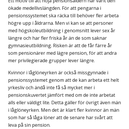
Ett motiv till att höja pensionsåldern har varit den
ökade medellivslängden. För att pengarna i
pensionssystemet ska räcka till behöver fler arbeta
högre upp i åldrarna. Men vi kan se att personer
med högskoleutbildning i genomsnitt lever sex år
längre och har fler friska år än de som saknar
gymnasieutbildning. Risken är att de får färre år
som pensionärer med lägre pension, för att andra
mer privilegierade grupper lever längre.
Kvinnor i låglöneyrken är också missgynnade i
pensionssystemet genom att de kan arbeta ett helt
yrkesliv och ändå inte få så mycket mer i
pensionskuvertet jämfört med om de inte arbetat
alls eller väldigt lite. Detta gäller för övrigt även män
i låglöneyrken. Men det är klart fler kvinnor än män
som har så låga löner att de senare har svårt att
leva på sin pension.