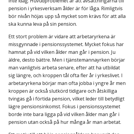
inte idag. Huvudproblemet är att avsättningarna till
pension i yrkes­verksam ålder är för låga. Rimligtvis
bör nivån höjas upp så mycket som krävs för att alla
ska kunna leva på sin pension.
Ett stort problem är vidare att arbetaryrkena är
missgynnade i pensionssystemet. Mycket fokus har
hamnat på vid vilken ålder man går i pension. Ju
äldre, desto bättre. Men i tjänstemannayrken börjar
man vanligtvis arbeta senare, efter att ha utbildat
sig längre, och kroppen tål ofta fler år i yrkeslivet. I
arbetaryrkena börjar man ofta jobba i yngre år men
kroppen är också slutkörd tidigare och åtskilliga
tvingas gå i förtida pension, vilket leder till betydligt
lägre pensionsinkomst. Fokus i pensionssystemet
borde inte bara ligga på vid vilken ålder man går i
pension utan också på hur många år man arbetat.