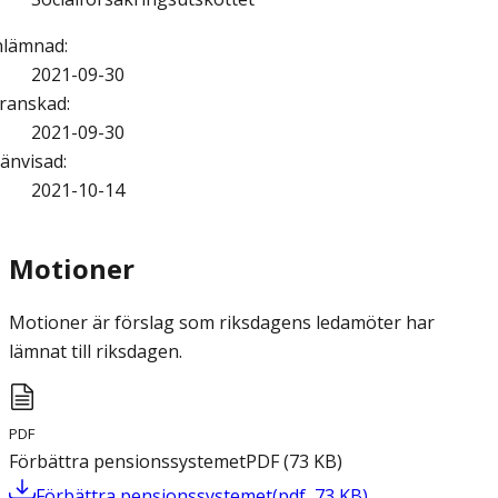
nlämnad
:
2021-09-30
ranskad
:
2021-09-30
änvisad
:
2021-10-14
Motioner
Motioner är förslag som riksdagens ledamöter har
lämnat till riksdagen.
PDF
Förbättra pensionssystemet
PDF
(
73
KB
)
Förbättra pensionssystemet
(
pdf
,
73
KB
)