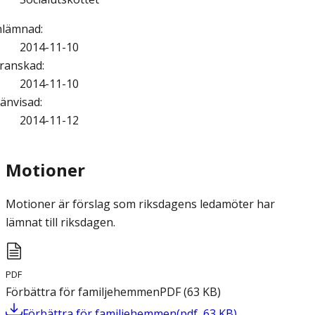
nlämnad
:
2014-11-10
ranskad
:
2014-11-10
änvisad
:
2014-11-12
Motioner
Motioner är förslag som riksdagens ledamöter har
lämnat till riksdagen.
PDF
Förbättra för familjehemmen
PDF
(
63
KB
)
Förbättra för familjehemmen
(
pdf
,
63
KB
)