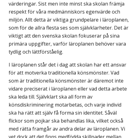
värderingar. Sist men inte minst ska skolan främja
respekt för våra medmänniskors egenvärde och
miljön. Allt detta är viktiga grundpelare i läroplanen,
som för de allra flesta ses som självklarheter. Det är
viktigt att den svenska skolan fokuserar på sina
primära uppgifter, varför läroplanen behöver vara
tydlig och lättförståelig.
I läroplanen står det i dag att skolan har ett ansvar
för att motverka traditionella könsmönster. Vad
som är traditionella könsmönster är däremot inte
vidare preciserat i läroplanen eller vad detta arbete
ska leda till. Självklart ska all form av
könsdiskrimine­ring motarbetas, och varje individ
ska ha rätt att själv få forma sin identitet. Såväl
flickor som pojkar ska behandlas lika, vilket också
med rätta framgår av andra delar av läroplanen. Vi
vet dock att det finns medfödda skillnader mellan