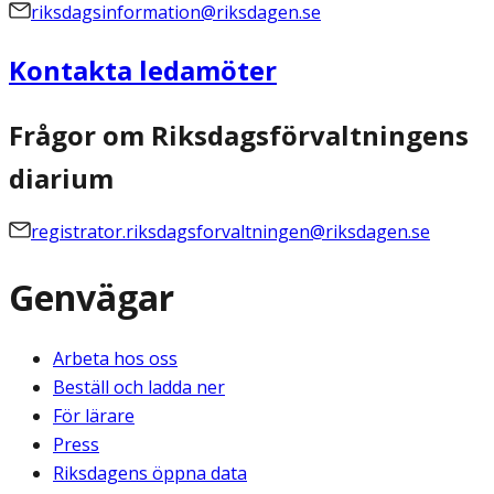
riksdagsinformation@riksdagen.se
Kontakta ledamöter
Frågor om Riksdagsförvaltningens
diarium
registrator.riksdagsforvaltningen@riksdagen.se
Genvägar
Arbeta hos oss
Beställ och ladda ner
För lärare
Press
Riksdagens öppna data