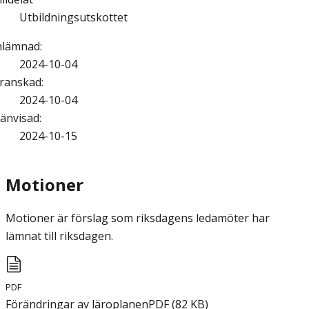
Utbildningsutskottet
nlämnad
:
2024-10-04
ranskad
:
2024-10-04
änvisad
:
2024-10-15
Motioner
Motioner är förslag som riksdagens ledamöter har
lämnat till riksdagen.
PDF
Förändringar av läroplanen
PDF
(
82
KB
)