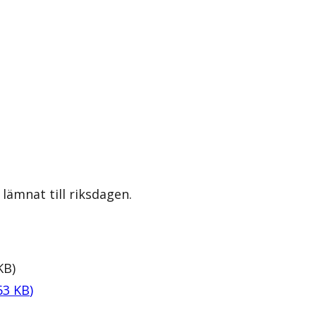
lämnat till riksdagen.
KB
)
63
KB
)