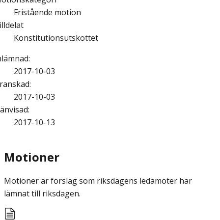
Fristående motion
illdelat
Konstitutionsutskottet
nlämnad
:
2017-10-03
ranskad
:
2017-10-03
änvisad
:
2017-10-13
Motioner
Motioner är förslag som riksdagens ledamöter har
lämnat till riksdagen.