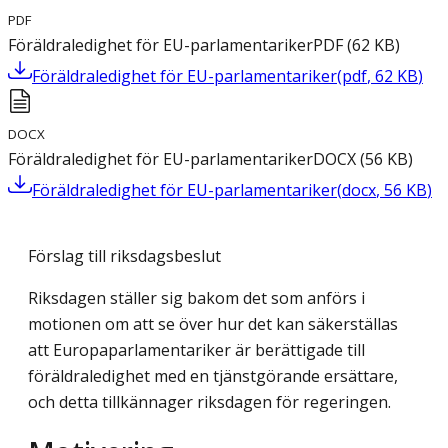
PDF
Föräldraledighet för EU-parlamentariker
PDF
(
62
KB
)
Föräldraledighet för EU-parlamentariker
(
pdf
,
62
KB
)
DOCX
Föräldraledighet för EU-parlamentariker
DOCX
(
56
KB
)
Föräldraledighet för EU-parlamentariker
(
docx
,
56
KB
)
Förslag till riksdagsbeslut
Riksdagen ställer sig bakom det som anförs i
motionen om att se över hur det kan säkerställas
att Europaparlamentariker är berättigade till
föräldraledighet med en tjänstgörande ersättare,
och detta tillkännager riksdagen för regeringen.