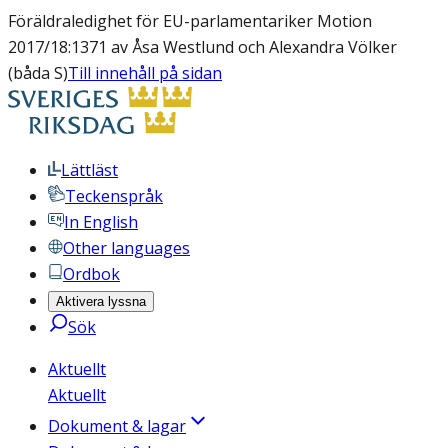
Föräldraledighet för EU-parlamentariker Motion
2017/18:1371 av Åsa Westlund och Alexandra Völker
(båda S)
Till innehåll på sidan
Lättläst
Teckenspråk
In English
Other languages
Ordbok
Aktivera lyssna
Sök
Aktuellt
Aktuellt
Dokument & lagar