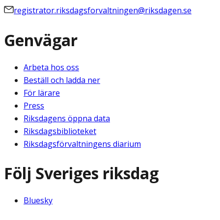
registrator.riksdagsforvaltningen@riksdagen.se
Genvägar
Arbeta hos oss
Beställ och ladda ner
För lärare
Press
Riksdagens öppna data
Riksdagsbiblioteket
Riksdagsförvaltningens diarium
Följ Sveriges riksdag
Bluesky