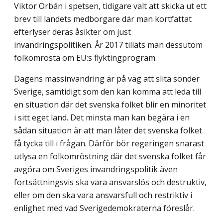
Viktor Orbán i spetsen, tidigare valt att skicka ut ett
brev till landets medborgare där man kortfattat
efterlyser deras åsikter om just
invandringspolitiken. År 2017 tilläts man dessutom
folkomrösta om EU:s flyktingprogram.
Dagens massinvandring är på väg att slita sönder
Sverige, samtidigt som den kan komma att leda till
en situation där det svenska folket blir en minoritet
i sitt eget land. Det minsta man kan begära i en
sådan situation är att man låter det svenska folket
få tycka till i frågan. Därför bör regeringen snarast
utlysa en folkomröstning där det sven­ska folket får
avgöra om Sveriges invandringspolitik även
fortsättningsvis ska vara an­svarslös och destruktiv,
eller om den ska vara ansvarsfull och restriktiv i
enlighet med vad Sverigedemokraterna föreslår.