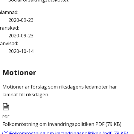
nlämnad
:
2020-09-23
ranskad
:
2020-09-23
änvisad
:
2020-10-14
Motioner
Motioner är förslag som riksdagens ledamöter har
lämnat till riksdagen.
PDF
Folkomröstning om invandringspolitiken
PDF
(
79
KB
)
Folkomröstning om invandringspolitiken
(
pdf
,
79
KB
)