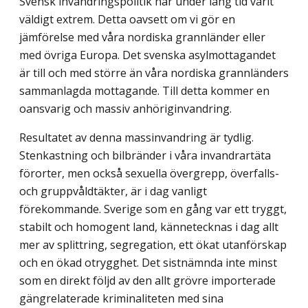
Svensk invandringspolitik har under lång tid varit
väldigt extrem. Detta oavsett om vi gör en
jämförelse med våra nordiska grannländer eller
med övriga Europa. Det svenska asylmottagandet
är till och med större än våra nordiska grannländers
sammanlagda mottagande. Till detta kommer en
oansvarig och massiv anhöriginvandring.
Resultatet av denna massinvandring är tydlig.
Stenkastning och bilbränder i våra invandrartäta
förorter, men också sexuella övergrepp, överfalls-
och gruppvåldtäkter, är i dag vanligt
förekommande. Sverige som en gång var ett tryggt,
stabilt och homogent land, kännetecknas i dag allt
mer av splittring, segregation, ett ökat utanförskap
och en ökad otrygghet. Det sistnämnda inte minst
som en direkt följd av den allt grövre impor­terade
gängrelaterade kriminaliteten med sina