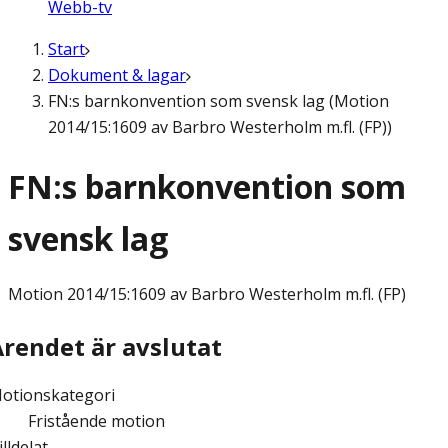
Webb-tv
Start
Dokument & lagar
FN:s barnkonvention som svensk lag (Motion
2014/15:1609 av Barbro Westerholm m.fl. (FP))
FN:s barnkonvention som
svensk lag
Motion
2014/15:1609 av Barbro Westerholm m.fl. (FP)
Ärendet är avslutat
otionskategori
Fristående motion
illdelat