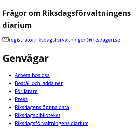
Frågor om Riksdagsförvaltningens
diarium
registrator.riksdagsforvaltningen@riksdagen.se
Genvägar
Arbeta hos oss
Beställ och ladda ner
För lärare
Press
Riksdagens öppna data
Riksdagsbiblioteket
Riksdagsförvaltningens diarium