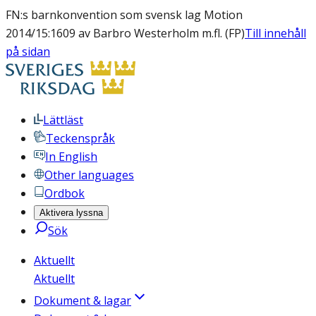
FN:s barnkonvention som svensk lag Motion
2014/15:1609 av Barbro Westerholm m.fl. (FP)
Till innehåll
på sidan
Lättläst
Teckenspråk
In English
Other languages
Ordbok
Aktivera lyssna
Sök
Aktuellt
Aktuellt
Dokument & lagar