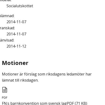
Socialutskottet
nlämnad
:
2014-11-07
ranskad
:
2014-11-07
änvisad
:
2014-11-12
Motioner
Motioner är förslag som riksdagens ledamöter har
lämnat till riksdagen.
PDF
FN:s barnkonvention som svensk lag
PDF
(
71
KB
)