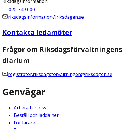
Riksdagsinformation
020-349 000
riksdagsinformation@riksdagen.se
Kontakta ledamöter
Frågor om Riksdagsförvaltningens
diarium
registrator.riksdagsforvaltningen@riksdagen.se
Genvägar
Arbeta hos oss
Beställ och ladda ner
För lärare