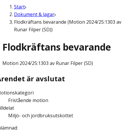
Start
Dokument & lagar
Flodkräftans bevarande (Motion 2024/25:1303 av
Runar Filper (SD))
Flodkräftans bevarande
Motion
2024/25:1303 av Runar Filper (SD)
Ärendet är avslutat
otionskategori
Fristående motion
illdelat
Miljö- och jordbruksutskottet
nlämnad
: