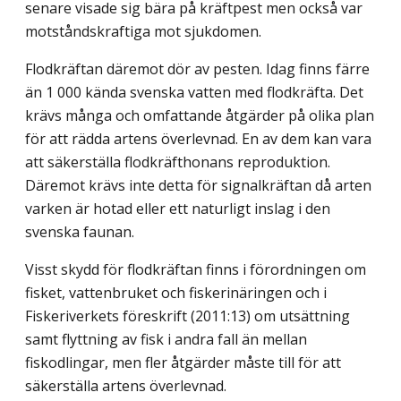
senare visade sig bära på kräftpest men också var
motståndskraftiga mot sjukdomen.
Flodkräftan däremot dör av pesten. Idag finns färre
än 1 000 kända svenska vatten med flodkräfta. Det
krävs många och omfattande åtgärder på olika plan
för att rädda artens överlevnad. En av dem kan vara
att säkerställa flodkräfthonans reproduktion.
Däremot krävs inte detta för signalkräftan då arten
varken är hotad eller ett naturligt inslag i den
svenska faunan.
Visst skydd för flodkräftan finns i förordningen om
fisket, vattenbruket och fiskeri­näringen och i
Fiskeriverkets föreskrift (2011:13) om utsättning
samt flyttning av fisk i andra fall än mellan
fiskodlingar, men fler åtgärder måste till för att
säkerställa artens överlevnad.