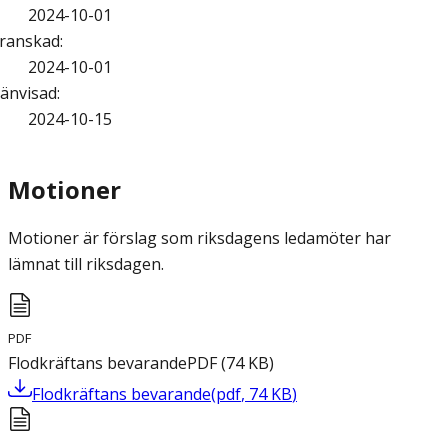
2024-10-01
ranskad
:
2024-10-01
änvisad
:
2024-10-15
Motioner
Motioner är förslag som riksdagens ledamöter har
lämnat till riksdagen.
PDF
Flodkräftans bevarande
PDF
(
74
KB
)
Flodkräftans bevarande
(
pdf
,
74
KB
)