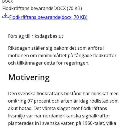
DOCX
Flodkräftans bevarande
DOCX
(
70
KB
)
Flodkräftans bevarande
(
docx
,
70
KB
)
Förslag till riksdagsbeslut
Riksdagen ställer sig bakom det som anförs i
motionen om minimimåttet på fångade flodkräftor
och tillkännager detta för regeringen.
Motivering
Den svenska flodkräftans bestånd har minskat med
omkring 97 procent och arten är idag rödlistad som
akut hotad. Det värsta slaget mot flodkräftans
livsmiljö var när nord­amerikanska signalkräftor
planterades in i svenska vatten på 1960-talet, vilka