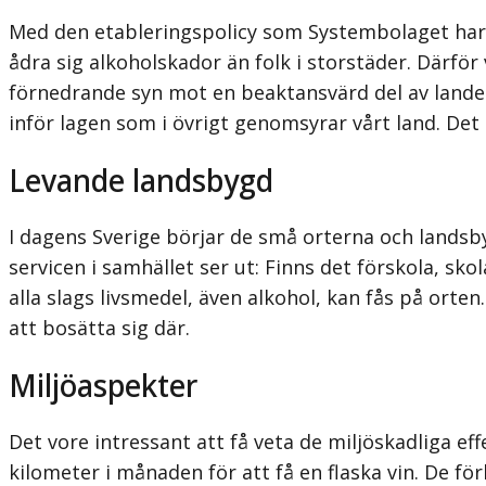
Med den etableringspolicy som Systembolaget har i
ådra sig alkoholskador än folk i storstäder. Därfö
förnedrande syn mot en beaktansvärd del av landet
inför lagen som i övrigt genomsyrar vårt land. Det ä
Levande landsbygd
I dagens Sverige börjar de små orterna och landsby
servicen i samhället ser ut: Finns det förskola, s
alla slags livsmedel, även alkohol, kan fås på orten
att bosätta sig där.
Miljöaspekter
Det vore intressant att få veta de miljöskadliga e
kilometer i månaden för att få en flaska vin. De fö