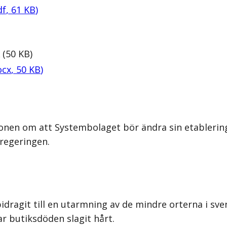
df
,
61
KB
)
(
50
KB
)
ocx
,
50
KB
)
onen om att Systembolaget bör ändra sin etablering
 regeringen.
idragit till en utarmning av de mindre orterna i sve
r butiksdöden slagit hårt.