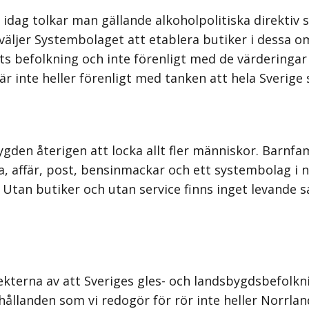
dag tolkar man gällande alkoholpolitiska direktiv 
r väljer Systembolaget att etablera butiker i dessa
s befolkning och inte förenligt med de värderingar 
r inte heller förenligt med tanken att hela Sverige 
gden återigen att locka allt fler människor. Barnfam
kola, affär, post, bensinmackar och ett systembolag 
. Utan butiker och utan service finns inget levande s
ffekterna av att Sveriges gles- och landsbygdsbefolk
rhållanden som vi redogör för rör inte heller Norrlan