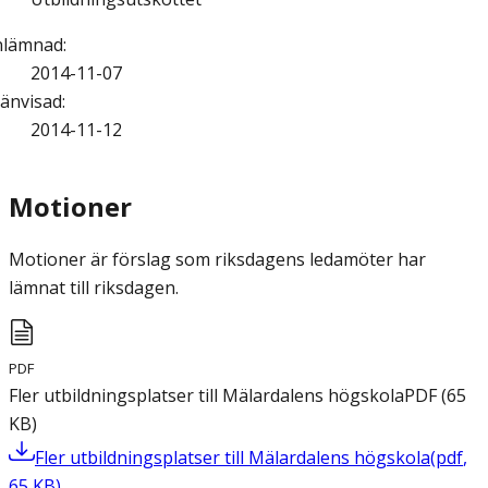
nlämnad
:
2014-11-07
änvisad
:
2014-11-12
Motioner
Motioner är förslag som riksdagens ledamöter har
lämnat till riksdagen.
PDF
Fler utbildningsplatser till Mälardalens högskola
PDF
(
65
KB
)
Fler utbildningsplatser till Mälardalens högskola
(
pdf
,
65
KB
)