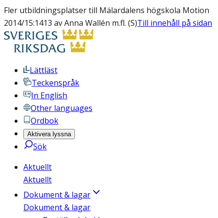
Fler utbildningsplatser till Mälardalens högskola Motion
2014/15:1413 av Anna Wallén m.fl. (S)
Till innehåll på sidan
Lättläst
Teckenspråk
In English
Other languages
Ordbok
Aktivera lyssna
Sök
Aktuellt
Aktuellt
Dokument & lagar
Dokument & lagar