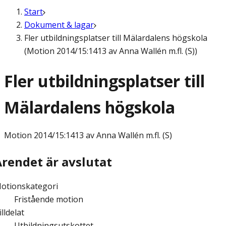
Start
Dokument & lagar
Fler utbildningsplatser till Mälardalens högskola
(Motion 2014/15:1413 av Anna Wallén m.fl. (S))
Fler utbildningsplatser till
Mälardalens högskola
Motion
2014/15:1413 av Anna Wallén m.fl. (S)
Ärendet är avslutat
otionskategori
Fristående motion
illdelat
Utbildningsutskottet