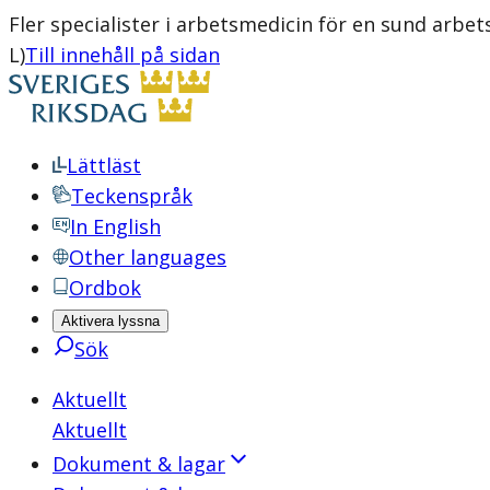
Fler specialister i arbetsmedicin för en sund arbe
L)
Till innehåll på sidan
Lättläst
Teckenspråk
In English
Other languages
Ordbok
Aktivera lyssna
Sök
Aktuellt
Aktuellt
Dokument & lagar