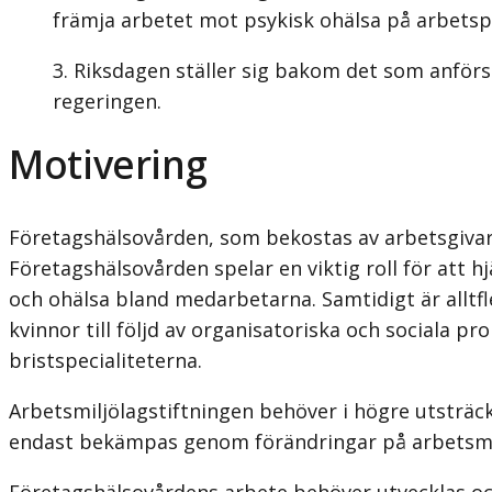
främja arbetet mot psykisk ohälsa på arbetspl
Riksdagen ställer sig bakom det som anförs 
regeringen.
Motivering
Företagshälsovården, som bekostas av arbetsgivar
Företagshälsovården spelar en viktig roll för att h
och ohälsa bland medarbetarna. Samtidigt är alltf
kvinnor till följd av organisatoriska och sociala p
bristspecialiteterna.
Arbetsmiljölagstiftningen behöver i högre utsträck
endast bekämpas genom förändringar på arbetsmar
Företagshälsovårdens arbete behöver utvecklas och