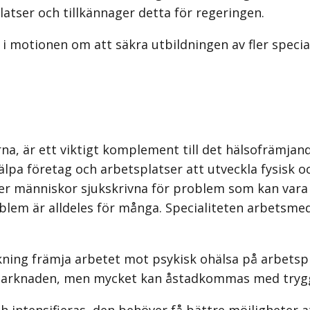
atser och tillkännager detta för regeringen.
i motionen om att säkra utbildningen av fler special
na, är ett viktigt komplement till det hälsofrämja
jälpa företag och arbetsplatser att utveckla fysisk 
ler människor sjukskrivna för problem som kan vara 
roblem är alldeles för många. Specialiteten arbetsme
ning främja arbetet mot psykisk ohälsa på arbetspl
knaden, men mycket kan åstadkommas med trygghet 
 intensifieras, den behöver få bättre möjligheter 