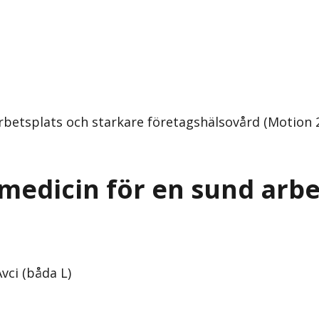
 arbetsplats och starkare företagshälsovård (Motion
tsmedicin för en sund arb
vci (båda L)