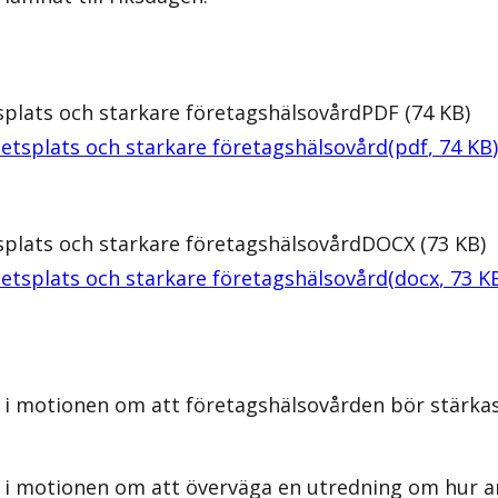
tsplats och starkare företagshälsovård
PDF
(
74
KB
)
rbetsplats och starkare företagshälsovård
(
pdf
,
74
KB
)
tsplats och starkare företagshälsovård
DOCX
(
73
KB
)
rbetsplats och starkare företagshälsovård
(
docx
,
73
K
s i motionen om att företagshälsovården bör stärka
 i motionen om att överväga en utredning om hur ar