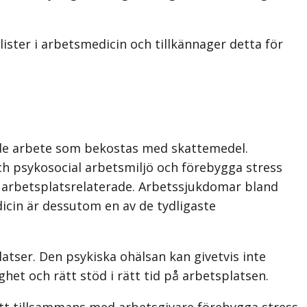
ister i arbetsmedicin och tillkännager detta för
nde arbete som bekostas med skattemedel.
och psykosocial arbetsmiljö och förebygga stress
arbetsplatsrelaterade. Arbets­sjuk­domar bland
dicin är dessutom en av de tydligaste
atser. Den psykiska ohälsan kan givetvis inte
och rätt stöd i rätt tid på arbetsplatsen.
att tillsammans med arbetsgivare förebygga stress