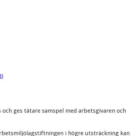
B
)
s och ges tätare samspel med arbetsgivaren och
betsmiljölagstiftningen i högre utsträckning kan