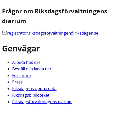
Frågor om Riksdagsförvaltningens
diarium
registrator.riksdagsforvaltningen@riksdagen.se
Genvägar
Arbeta hos oss
Beställ och ladda ner
För lärare
Press
Riksdagens öppna data
Riksdagsbiblioteket
Riksdagsförvaltningens diarium