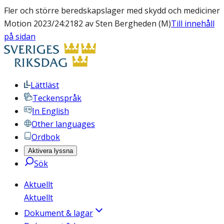
Fler och större beredskapslager med skydd och mediciner
Motion 2023/24:2182 av Sten Bergheden (M)
Till innehåll
på sidan
Lättläst
Teckenspråk
In English
Other languages
Ordbok
Aktivera lyssna
Sök
Aktuellt
Aktuellt
Dokument & lagar