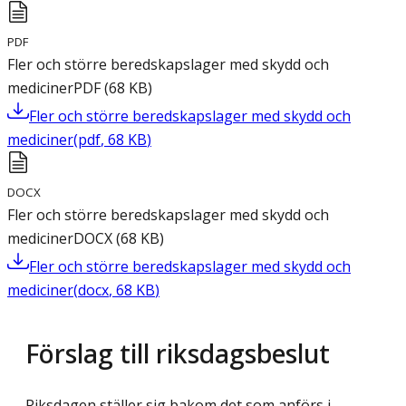
PDF
Fler och större beredskapslager med skydd och
mediciner
PDF
(
68
KB
)
Fler och större beredskapslager med skydd och
mediciner
(
pdf
,
68
KB
)
DOCX
Fler och större beredskapslager med skydd och
mediciner
DOCX
(
68
KB
)
Fler och större beredskapslager med skydd och
mediciner
(
docx
,
68
KB
)
Förslag till riksdagsbeslut
Riksdagen ställer sig bakom det som anförs i