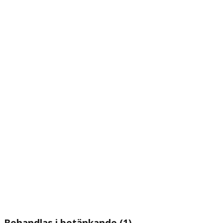
Behandlas i betänkande (1)