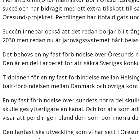
succé och har bidragit med ett extra tillskott til
Öresund-projektet. Pendlingen har tiofaldigats und
Succén innebär också att det redan börjar bli trån
2030 men redan nu är järnvägssystemet hårt belastat
Det behövs en ny fast förbindelse över Öresunds nor
Den är en del i arbetet för att säkra Sveriges konk
Tidplanen för en ny fast förbindelse mellan Helsi
bält-förbindelsen mellan Danmark och övriga konti
En ny fast förbindelse över sundets norra del skull
skulle ges ytterligare en kanal. Och för alla som a
visar att pendlingen bland dem som bor i norra de
Den fantastiska utveckling som vi har sett i Öre