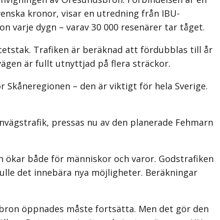
venska kronor, visar en utredning från IBU-
n varje dygn – varav 30 000 resenärer tar tåget.
etstak. Trafiken är beräknad att fördubblas till år
gen är fullt utnyttjad på flera sträckor.
r Skåneregionen – den är viktigt för hela Sverige.
ärnvägstrafik, pressas nu av den planerade Fehmarn
ten ökar både för människor och varor. Godstrafiken
kulle det innebära nya möjligheter. Beräkningar
ndbron öppnades måste fortsätta. Men det gör den