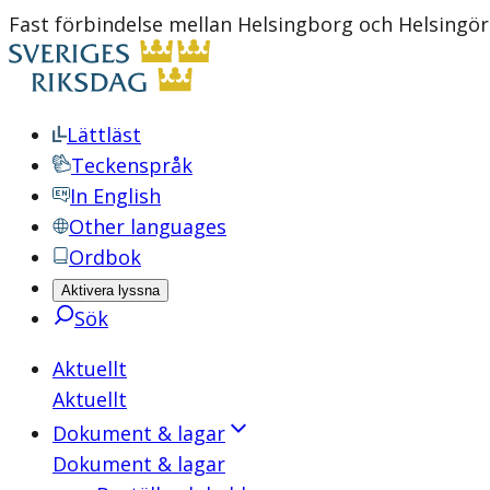
Fast förbindelse mellan Helsingborg och Helsingör 
Lättläst
Teckenspråk
In English
Other languages
Ordbok
Aktivera lyssna
Sök
Aktuellt
Aktuellt
Dokument & lagar
Dokument & lagar