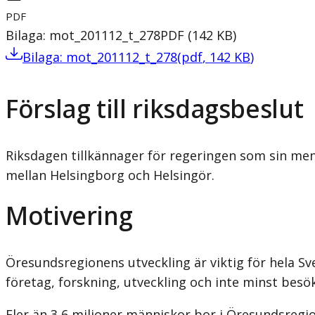
PDF
Bilaga: mot_201112_t_278
PDF
(
142
KB
)
Bilaga: mot_201112_t_278
(
pdf
,
142
KB
)
Förslag till riksdagsbeslut
Riksdagen tillkännager för regeringen som sin me
mellan Helsingborg och Helsingör.
Motivering
Öresundsregionens utveckling är viktig för hela S
företag, forskning, utveckling och inte minst besö
Fler än 3,6 miljoner människor bor i Öresundsregi