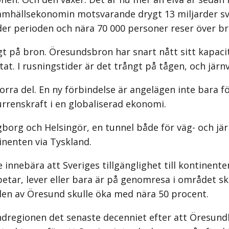
l samhällsekonomin motsvarande drygt 13 miljarder s
er perioden och nära 70 000 personer reser över bro
gt på bron. Öresundsbron har snart nått sitt kapacit
. I rusningstider är det trångt på tågen, och järnvä
ra del. En ny förbindelse är angelägen inte bara fö
urrenskraft i en globaliserad ekonomi.
ngborg och Helsingör, en tunnel både för väg- och j
nenten via Tyskland.
e innebära att Sveriges tillgänglighet till kontinen
rbetar, lever eller bara är på genomresa i området s
len av Öresund skulle öka med nära 50 procent.
sundregionen det senaste decenniet efter att Öresu