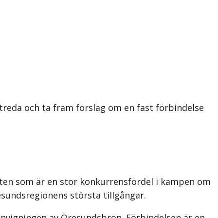
reda och ta fram förslag om en fast förbindelse
gheten som är en stor konkurrensfördel i kampen om
esundsregionens största tillgångar.
 invigningen av Öresundsbron. Förbindelsen är en