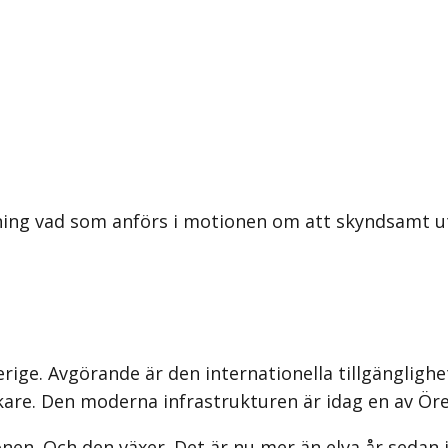
ning vad som anförs i motionen om att skyndsamt ut
verige. Avgörande är den internationella tillgängli
kare. Den moderna infrastrukturen är idag en av Ör
onen. Och den växer. Det är nu mer än elva år sedan