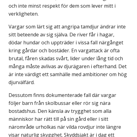
och inte minst respekt för dem som lever mitt i
verkligheten.
Vargar som lärt sig att angripa tamdjur ändrar inte
sitt beteende av sig själva. De river får i hagar,
dödar hundar och uppträder i vissa fall närgånget
kring gårdar och bostäder. En vargattack är ofta
brutal, fåren skadas svårt, lider under lång tid och
många måste avlivas av djurägaren i efterhand. Det
är inte värdigt ett samhälle med ambitioner om hög
djurvälfärd.
Dessutom finns dokumenterade fall där vargar
följer barn från skolbussar eller rör sig nära
bostadshus. Den känsla av trygghet som alla
människor har rätt till på sin gård eller i sitt
närområde urholkas när vilda rovdjur inte längre
visar naturlig skygghet. Skydds­jakt är i dag ett