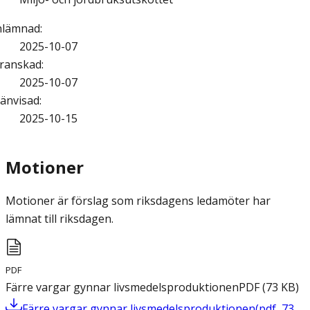
nlämnad
:
2025-10-07
ranskad
:
2025-10-07
änvisad
:
2025-10-15
Motioner
Motioner är förslag som riksdagens ledamöter har
lämnat till riksdagen.
PDF
Färre vargar gynnar livsmedelsproduktionen
PDF
(
73
KB
)
Färre vargar gynnar livsmedelsproduktionen
(
pdf
,
73