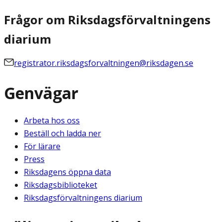
Frågor om Riksdagsförvaltningens
diarium
registrator.riksdagsforvaltningen@riksdagen.se
Genvägar
Arbeta hos oss
Beställ och ladda ner
För lärare
Press
Riksdagens öppna data
Riksdagsbiblioteket
Riksdagsförvaltningens diarium