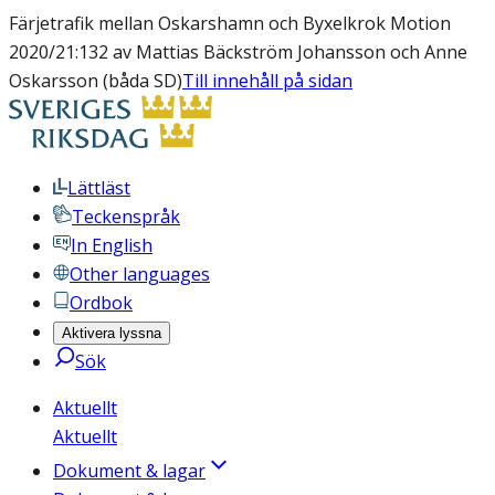
Färjetrafik mellan Oskarshamn och Byxelkrok Motion
2020/21:132 av Mattias Bäckström Johansson och Anne
Oskarsson (båda SD)
Till innehåll på sidan
Lättläst
Teckenspråk
In English
Other languages
Ordbok
Aktivera lyssna
Sök
Aktuellt
Aktuellt
Dokument & lagar