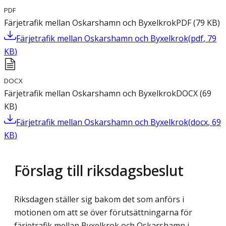
PDF
Färjetrafik mellan Oskarshamn och Byxelkrok
PDF
(
79
KB
)
Färjetrafik mellan Oskarshamn och Byxelkrok
(
pdf
,
79
KB
)
DOCX
Färjetrafik mellan Oskarshamn och Byxelkrok
DOCX
(
69
KB
)
Färjetrafik mellan Oskarshamn och Byxelkrok
(
docx
,
69
KB
)
Förslag till riksdagsbeslut
Riksdagen ställer sig bakom det som anförs i
motionen om att se över förutsättningarna för
färjetrafik mellan Byxelkrok och Oskarshamn i