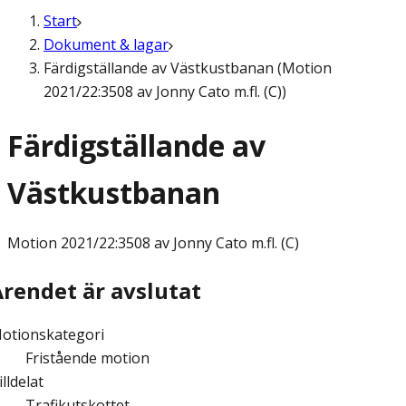
Start
Dokument & lagar
Färdigställande av Västkustbanan (Motion
2021/22:3508 av Jonny Cato m.fl. (C))
Färdigställande av
Västkustbanan
Motion
2021/22:3508 av Jonny Cato m.fl. (C)
Ärendet är avslutat
otionskategori
Fristående motion
illdelat
Trafikutskottet