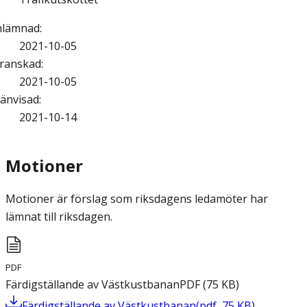
nlämnad
:
2021-10-05
ranskad
:
2021-10-05
änvisad
:
2021-10-14
Motioner
Motioner är förslag som riksdagens ledamöter har
lämnat till riksdagen.
PDF
Färdigställande av Västkustbanan
PDF
(
75
KB
)
Färdigställande av Västkustbanan
(
pdf
,
75
KB
)