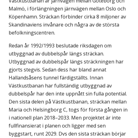
Västkustbanan är järnvägen mellan Göteborg och
Malmö, i förlängningen järnvägen mellan Oslo och
Köpenhamn. Sträckan förbinder cirka 8 miljoner av
Skandinaviens invånare och några av de största
befolkningscentren.
Redan år 1992/1993 beslutade riksdagen om
utbyggnad av dubbelspår längs sträckan.
Utbyggnad av dubbelspår längs sträckningen har
gjorts stegvis. Sedan dess har bland annat
Hallandsåsens tunnel färdigställts. Innan
Västkustbanan har fullständig utbyggnad av
dubbelspår har den inte uppnått sin fulla potential.
Den sista delen på Västkustbanan, sträckan mellan
Maria och Helsingborg C, togs för första gången in
i nationell plan 2018–2033. Men projektet är inte
fullfinansierat i planen och ligger med sen
byggstart, runt 2029. Dvs den sista sträckan börjar