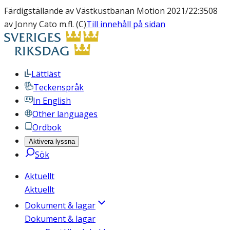
Färdigställande av Västkustbanan Motion 2021/22:3508
av Jonny Cato m.fl. (C)
Till innehåll på sidan
Lättläst
Teckenspråk
In English
Other languages
Ordbok
Aktivera lyssna
Sök
Aktuellt
Aktuellt
Dokument & lagar
Dokument & lagar