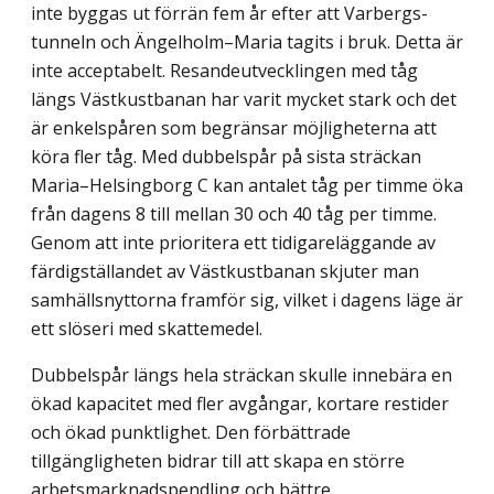
inte byggas ut förrän fem år efter att Varbergs­
tunneln och Ängelholm–Maria tagits i bruk. Detta är
inte acceptabelt. Resande­utvecklingen med tåg
längs Västkustbanan har varit mycket stark och det
är enkelspåren som begränsar möjligheterna att
köra fler tåg. Med dubbelspår på sista sträckan
Maria–Helsingborg C kan antalet tåg per timme öka
från dagens 8 till mellan 30 och 40 tåg per timme.
Genom att inte prioritera ett tidigareläggande av
färdigställandet av Västkust­banan skjuter man
samhällsnyttorna framför sig, vilket i dagens läge är
ett slöseri med skattemedel.
Dubbelspår längs hela sträckan skulle innebära en
ökad kapacitet med fler avgångar, kortare restider
och ökad punktlighet. Den förbättrade
tillgängligheten bidrar till att skapa en större
arbetsmarknadspendling och bättre