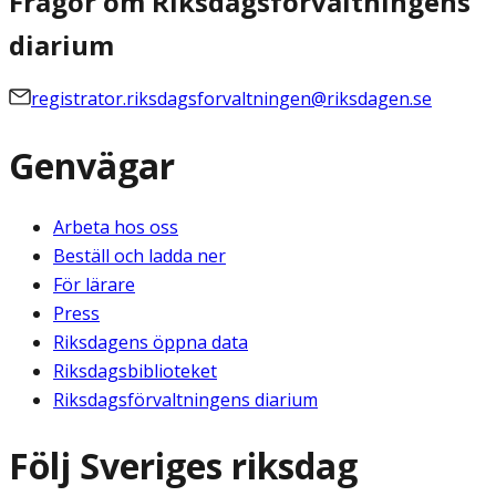
Frågor om Riksdagsförvaltningens
diarium
registrator.riksdagsforvaltningen@riksdagen.se
Genvägar
Arbeta hos oss
Beställ och ladda ner
För lärare
Press
Riksdagens öppna data
Riksdagsbiblioteket
Riksdagsförvaltningens diarium
Följ Sveriges riksdag