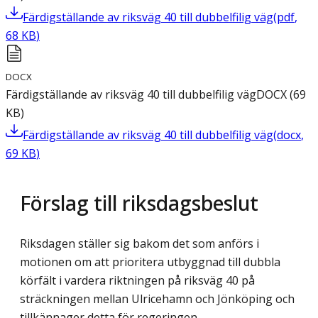
Färdigställande av riksväg 40 till dubbelfilig väg
(
pdf
,
68
KB
)
DOCX
Färdigställande av riksväg 40 till dubbelfilig väg
DOCX
(
69
KB
)
Färdigställande av riksväg 40 till dubbelfilig väg
(
docx
,
69
KB
)
Förslag till riksdagsbeslut
Riksdagen ställer sig bakom det som anförs i
motionen om att prioritera utbyggnad till dubbla
körfält i vardera riktningen på riksväg 40 på
sträckningen mellan Ulricehamn och Jönköping och
tillkännager detta för regeringen.