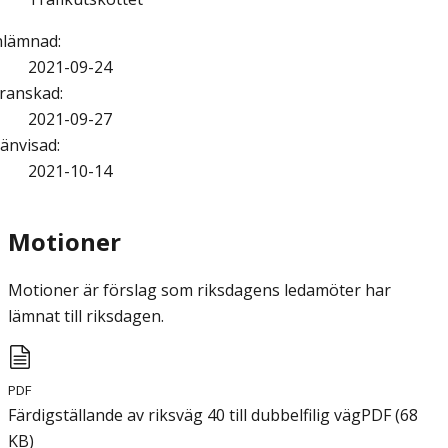
nlämnad
:
2021-09-24
ranskad
:
2021-09-27
änvisad
:
2021-10-14
Motioner
Motioner är förslag som riksdagens ledamöter har
lämnat till riksdagen.
PDF
Färdigställande av riksväg 40 till dubbelfilig väg
PDF
(
68
KB
)