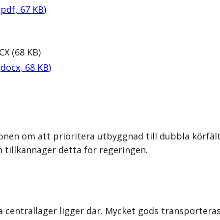
(
pdf
,
67
KB
)
CX
(
68
KB
)
(
docx
,
68
KB
)
nen om att prioritera utbyggnad till dubbla körfält
tillkännager detta för regeringen.
ra centrallager ligger där. Mycket gods transportera