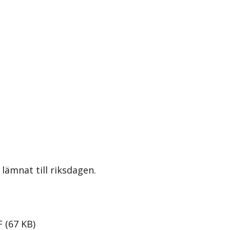
lämnat till riksdagen.
F
(
67
KB
)