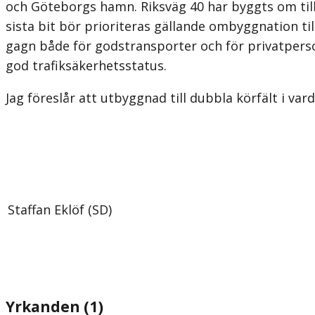
och Göteborgs hamn. Riksväg 40 har byggts om til
sista bit bör prioriteras gällande ombyggna­tion til
gagn både för godstransporter och för privatperso
god trafiksäkerhetsstatus.
Jag föreslår att utbyggnad till dubbla körfält i va
Staffan Eklöf (SD)
Yrkanden (1)