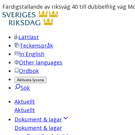
Färdigställande av riksväg 40 till dubbelfilig väg M
Lättläst
Teckenspråk
In English
Other languages
Ordbok
Aktivera lyssna
Sök
Aktuellt
Aktuellt
Dokument & lagar
Dokument & lagar