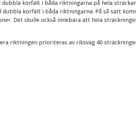
l dubbla körfält i båda riktningarna på hela sträc
l dubbla körfält i båda riktningarna. På så sätt komm
ner. Det skulle också innebära att hela sträckning
rdera riktningen prioriteras av riksväg 40 sträcknin