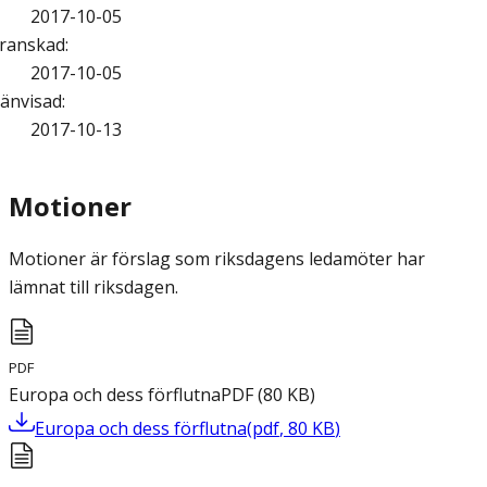
2017-10-05
ranskad
:
2017-10-05
änvisad
:
2017-10-13
Motioner
Motioner är förslag som riksdagens ledamöter har
lämnat till riksdagen.
PDF
Europa och dess förflutna
PDF
(
80
KB
)
Europa och dess förflutna
(
pdf
,
80
KB
)