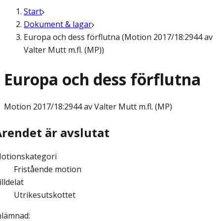
Start
Dokument & lagar
Europa och dess förflutna (Motion 2017/18:2944 av
Valter Mutt m.fl. (MP))
Europa och dess förflutna
Motion
2017/18:2944 av Valter Mutt m.fl. (MP)
Ärendet är avslutat
otionskategori
Fristående motion
illdelat
Utrikesutskottet
nlämnad
: