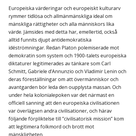
Europeiska värderingar och europeiskt kulturarv
rymmer tidlösa och allmänmänskliga ideal om
mänskliga rättigheter och alla människors lika
värde. Jämsides med detta har, emellertid, också
alltid funnits djupt antidemokratiska
idéströmningar. Redan Platon polemiserade mot
demokratin som system och 1900-talets europeiska
diktaturer legitimerades av tänkare som Carl
Schmitt, Gabriele d’Annunzio och Vladimir Lenin och
deras föreställningar om att övermänniskor och
avantgarden bör leda den oupplysta massan. Och
under hela kolonialepoken var det närmast en
officiell sanning att den europeiska civilisationen
var överlägsen andra civilisationer, och härav
följande förpliktelse till ”civilisatorisk mission” kom
att legitimera folkmord och brott mot
mänskligheten.