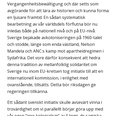
Vergangenheitsbewältigung och där setts som
avgörande för att lära av historien och kunna forma
en ljusare framtid. En sådan systematisk
bearbetning av vår världsdels förflutna bör nu
inledas både på nationell nivå och på EU-nivå.
Sverige bejakade avkoloniseringen på 1960-talet
och stödde, länge som enda västland, Nelson
Mandela och ANC:s kamp mot apartheidregimen i
Sydafrika. Det vore därför konsekvent att hedra
denna tradition av mellanfolklig solidaritet om
Sverige nu inom EU-kretsen tog initiativ till att en
internationell kommission, i enlighet med
ovanstående, tillsätts. Detta bör riksdagen ge
regeringen tillkänna.
Ett sådant svenskt initiativ skulle avsevärt vinna i
trovärdighet om vi parallellt börjar göra upp med
vår egen ”inre kolonialism” av Sápmi, de samiska