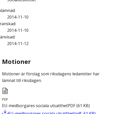
nlämnad
:
2014-11-10
ranskad
:
2014-11-10
änvisad
:
2014-11-12
Motioner
Motioner är förslag som riksdagens ledamöter har
lämnat till riksdagen.
PDF
EU-medborgares sociala utsatthet
PDF
(
61
KB
)
EU-medborgares sociala utsatthet
(
pdf
,
61
KB
)