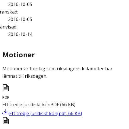
2016-10-05
ranskad
:
2016-10-05
änvisad
:
2016-10-14
Motioner
Motioner är förslag som riksdagens ledamöter har
lämnat till riksdagen.
PDF
Ett tredje juridiskt kön
PDF
(
66
KB
)
Ett tredje juridiskt kön
(
pdf
,
66
KB
)