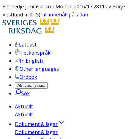
Ett tredje juridiskt kön Motion 2016/17:2811 av Börje
Vestlund m.fl. (S)
Till innehåll på sidan
Lättläst
Teckenspråk
In English
Other languages
Ordbok
Aktivera lyssna
Sök
Aktuellt
Aktuellt
Dokument & lagar
Dokument & lagar