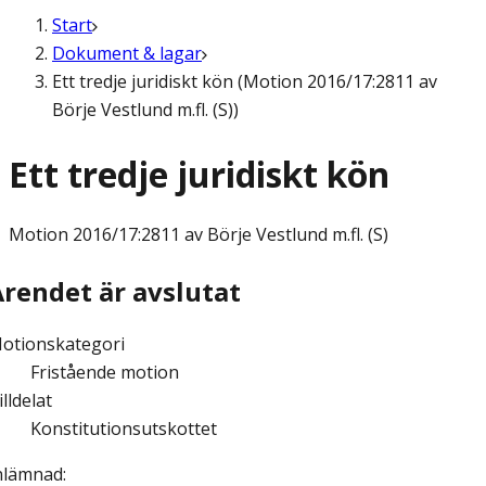
Start
Dokument & lagar
Ett tredje juridiskt kön (Motion 2016/17:2811 av
Börje Vestlund m.fl. (S))
Ett tredje juridiskt kön
Motion
2016/17:2811 av Börje Vestlund m.fl. (S)
Ärendet är avslutat
otionskategori
Fristående motion
illdelat
Konstitutionsutskottet
nlämnad
: