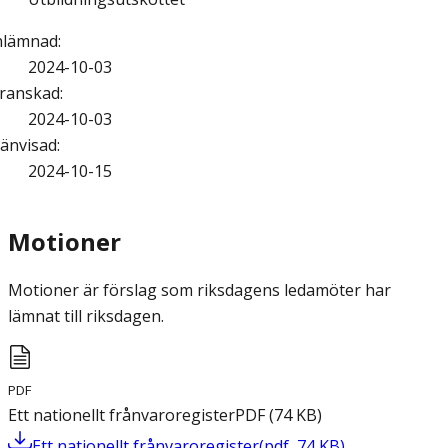
nlämnad
:
2024-10-03
ranskad
:
2024-10-03
änvisad
:
2024-10-15
Motioner
Motioner är förslag som riksdagens ledamöter har
lämnat till riksdagen.
PDF
Ett nationellt frånvaroregister
PDF
(
74
KB
)
Ett nationellt frånvaroregister
(
pdf
,
74
KB
)