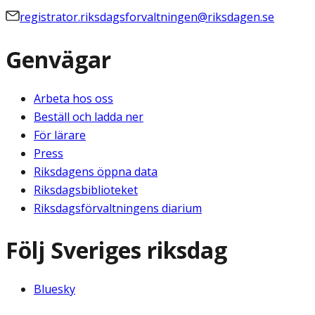
registrator.riksdagsforvaltningen@riksdagen.se
Genvägar
Arbeta hos oss
Beställ och ladda ner
För lärare
Press
Riksdagens öppna data
Riksdagsbiblioteket
Riksdagsförvaltningens diarium
Följ Sveriges riksdag
Bluesky