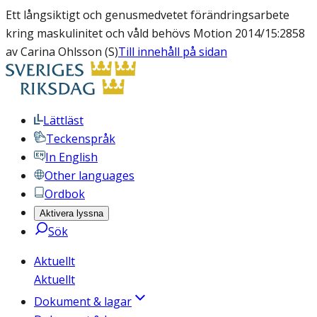
Ett långsiktigt och genusmedvetet förändringsarbete
kring maskulinitet och våld behövs Motion 2014/15:2858
av Carina Ohlsson (S)
Till innehåll på sidan
Lättläst
Teckenspråk
In English
Other languages
Ordbok
Aktivera lyssna
Sök
Aktuellt
Aktuellt
Dokument & lagar