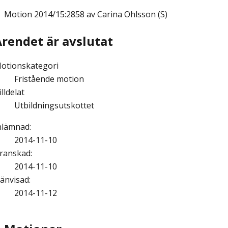
Motion
2014/15:2858 av Carina Ohlsson (S)
Ärendet är avslutat
otionskategori
Fristående motion
illdelat
Utbildningsutskottet
nlämnad
:
2014-11-10
ranskad
:
2014-11-10
änvisad
:
2014-11-12