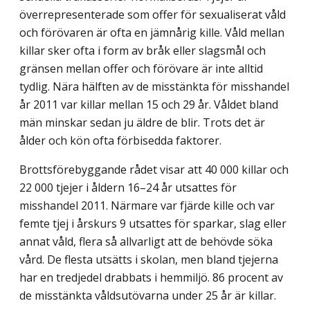
överrepresenterade som offer för sexualiserat våld
och förövaren är ofta en jämnårig kille. Våld mellan
killar sker ofta i form av bråk eller slagsmål och
gränsen mellan offer och förövare är inte alltid
tydlig. Nära hälften av de misstänkta för misshandel
år 2011 var killar mellan 15 och 29 år. Våldet bland
män minskar sedan ju äldre de blir. Trots det är
ålder och kön ofta förbisedda faktorer.
Brottsförebyggande rådet visar att 40 000 killar och
22 000 tjejer i åldern 16–24 år utsattes för
misshandel 2011. Närmare var fjärde kille och var
femte tjej i årskurs 9 utsattes för sparkar, slag eller
annat våld, flera så allvarligt att de behövde söka
vård. De flesta utsätts i skolan, men bland tjejerna
har en tredjedel drabbats i hemmiljö. 86 procent av
de misstänkta våldsutövarna under 25 år är killar.