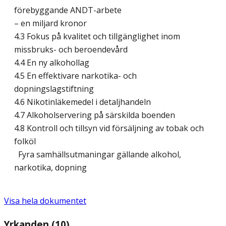
förebyggande ANDT-arbete
– en miljard kronor
4.3 Fokus på kvalitet och tillgänglighet inom
missbruks- och beroendevård
4.4 En ny alkohollag
4.5 En effektivare narkotika- och
dopningslagstiftning
4.6 Nikotinläkemedel i detaljhandeln
4.7 Alkoholservering på särskilda boenden
4.8 Kontroll och tillsyn vid försäljning av tobak och
folköl
Fyra samhällsutmaningar gällande alkohol,
narkotika, dopning
Visa hela dokumentet
Yrkanden (10)