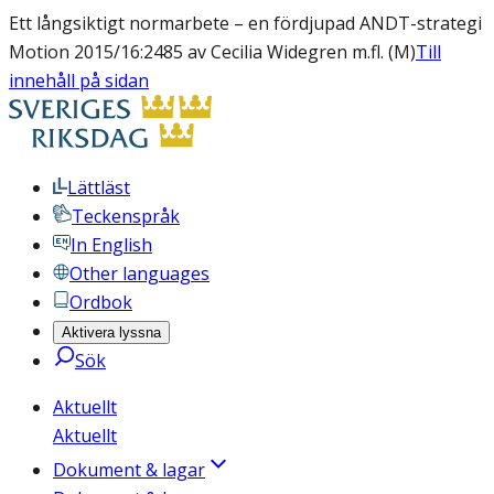
Ett långsiktigt normarbete – en fördjupad ANDT-strategi
Motion 2015/16:2485 av Cecilia Widegren m.fl. (M)
Till
innehåll på sidan
Lättläst
Teckenspråk
In English
Other languages
Ordbok
Aktivera lyssna
Sök
Aktuellt
Aktuellt
Dokument & lagar