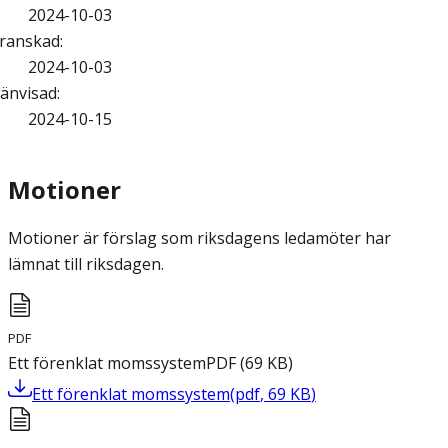
2024-10-03
ranskad
:
2024-10-03
änvisad
:
2024-10-15
Motioner
Motioner är förslag som riksdagens ledamöter har
lämnat till riksdagen.
PDF
Ett förenklat momssystem
PDF
(
69
KB
)
Ett förenklat momssystem
(
pdf
,
69
KB
)