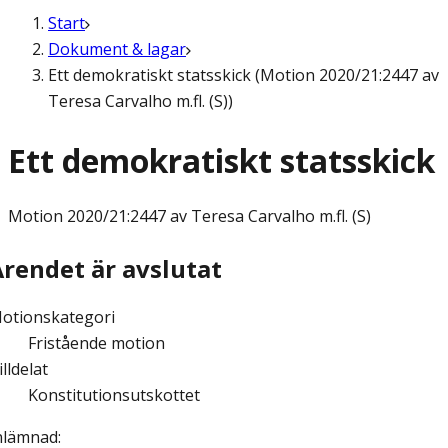
Start
Dokument & lagar
Ett demokratiskt statsskick (Motion 2020/21:2447 av
Teresa Carvalho m.fl. (S))
Ett demokratiskt statsskick
Motion
2020/21:2447 av Teresa Carvalho m.fl. (S)
Ärendet är avslutat
otionskategori
Fristående motion
illdelat
Konstitutionsutskottet
nlämnad
: