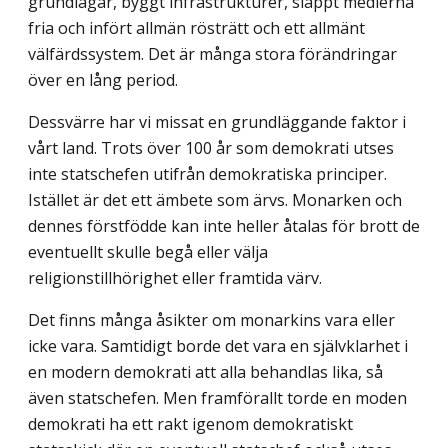
grundlagar, byggt infrastrukturer, släppt medierna
fria och infört allmän rösträtt och ett allmänt
välfärdssystem. Det är många stora förändringar
över en lång period.
Dessvärre har vi missat en grundläggande faktor i
vårt land. Trots över 100 år som demokrati utses
inte statschefen utifrån demokratiska principer.
Istället är det ett ämbete som ärvs. Monarken och
dennes förstfödde kan inte heller åtalas för brott de
eventuellt skulle begå eller välja
religionstillhörighet eller framtida värv.
Det finns många åsikter om monarkins vara eller
icke vara. Samtidigt borde det vara en självklarhet i
en modern demokrati att alla behandlas lika, så
även statschefen. Men framförallt torde en moden
demokrati ha ett rakt igenom demokratiskt