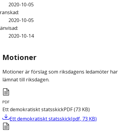
2020-10-05
ranskad
:
2020-10-05
änvisad
:
2020-10-14
Motioner
Motioner är förslag som riksdagens ledamöter har
lämnat till riksdagen.
PDF
Ett demokratiskt statsskick
PDF
(
73
KB
)
Ett demokratiskt statsskick
(
pdf
,
73
KB
)