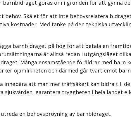
 barnbidraget göras om i grunden för att gynna de 
ett behov. Skälet för att inte behovs­relatera bidrage
tiva kostnader. Med tanke på den tekniska utveckli
gga barnbidraget på hög för att betala en framtida 
örutsättningarna är alltså redan i utgångsläget olika
nbidraget. Många ensamstående föräldrar med barn k
stärker ojämlikheten och därmed går tvärt emot barn
a innebära att man mer träffsäkert kan bidra till d
 sjukvården, garantera tryggheten i hela landet ell
 utreda en behovsprövning av barnbidraget.