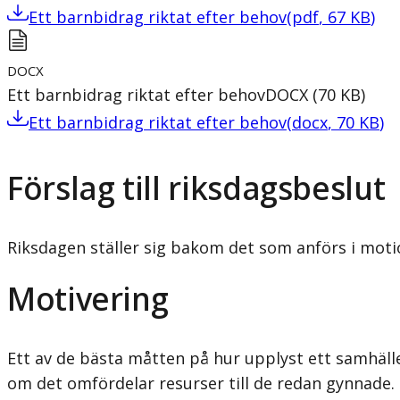
Ett barnbidrag riktat efter behov
(
pdf
,
67
KB
)
DOCX
Ett barnbidrag riktat efter behov
DOCX
(
70
KB
)
Ett barnbidrag riktat efter behov
(
docx
,
70
KB
)
Förslag till riksdagsbeslut
Riksdagen ställer sig bakom det som anförs i moti
Motivering
Ett av de bästa måtten på hur upplyst ett samhälle 
om det omfördelar resurser till de redan gynnade.