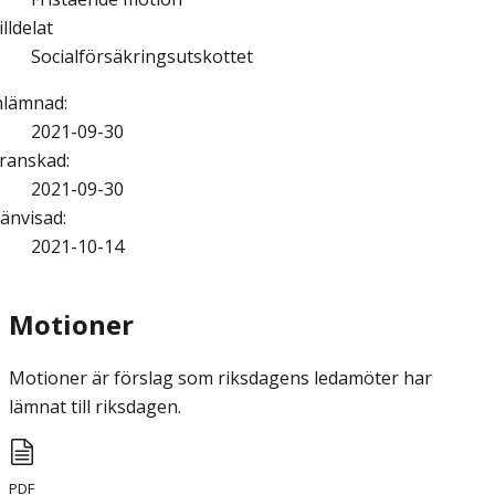
illdelat
Socialförsäkringsutskottet
nlämnad
:
2021-09-30
ranskad
:
2021-09-30
änvisad
:
2021-10-14
Motioner
Motioner är förslag som riksdagens ledamöter har
lämnat till riksdagen.
PDF