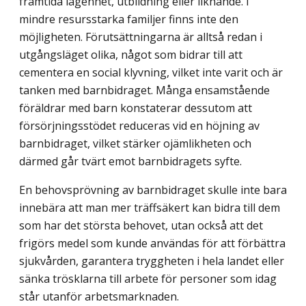
framtida lägenhet, utbildning eller liknande. I
mindre resursstarka familjer finns inte den
möjligheten. Förutsättningarna är alltså redan i
utgångsläget olika, något som bidrar till att
cementera en social klyvning, vilket inte varit och är
tanken med barnbidraget. Många ensamstående
föräldrar med barn konstaterar dessutom att
försörj­ningsstödet reduceras vid en höjning av
barnbidraget, vilket stärker ojämlikheten och
därmed går tvärt emot barnbidragets syfte.
En behovsprövning av barnbidraget skulle inte bara
innebära att man mer träffsäkert kan bidra till dem
som har det största behovet, utan också att det
frigörs medel som kunde användas för att förbättra
sjukvården, garantera tryggheten i hela landet eller
sänka trösklarna till arbete för personer som idag
står utanför arbetsmarknaden.