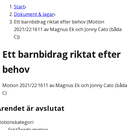
Start
Dokument & lagar
Ett barnbidrag riktat efter behov (Motion
2021/22:1611 av Magnus Ek och Jonny Cato (båda
C))
Ett barnbidrag riktat efter
behov
Motion
2021/22:1611 av Magnus Ek och Jonny Cato (båda
C)
Ärendet är avslutat
otionskategori
Fristående motion