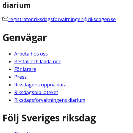
diarium
registrator.riksdagsforvaltningen@riksdagen.se
Genvägar
Arbeta hos oss
Beställ och ladda ner
För lärare
Press
Riksdagens öppna data
Riksdagsbiblioteket
Riksdagsförvaltningens diarium
Följ Sveriges riksdag