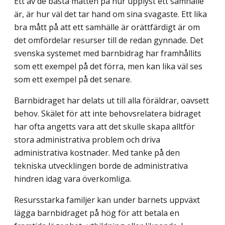
Ett av de bästa måtten på hur upplyst ett samhälle
är, är hur väl det tar hand om sina svagaste. Ett lika
bra mått på att ett samhälle är orättfärdigt är om
det omfördelar resurser till de redan gynnade. Det
svenska systemet med barnbidrag har framhållits
som ett exempel på det förra, men kan lika väl ses
som ett exempel på det senare.
Barnbidraget har delats ut till alla föräldrar, oavsett
behov. Skälet för att inte behovs­relatera bidraget
har ofta angetts vara att det skulle skapa alltför
stora administrativa problem och driva
administrativa kostnader. Med tanke på den
tekniska utvecklingen borde de administrativa
hindren idag vara överkomliga.
Resursstarka familjer kan under barnets uppväxt
lägga barnbidraget på hög för att betala en