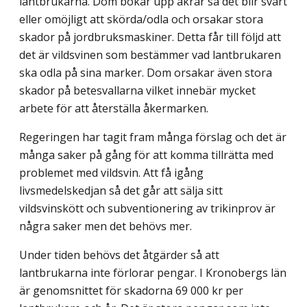
lantbrukarna. Dom bökar upp åkrar så det blir svårt
eller omöjligt att skörda/odla och orsakar stora
skador på jordbruks­maskiner. Detta får till följd att
det är vildsvinen som bestämmer vad lantbrukaren
ska odla på sina marker. Dom orsakar även stora
skador på betesvallarna vilket innebär mycket
arbete för att återställa åkermarken.
Regeringen har tagit fram många förslag och det är
många saker på gång för att komma tillrätta med
problemet med vildsvin. Att få igång
livsmedelskedjan så det går att sälja sitt
vildsvinskött och subventionering av trikinprov är
några saker men det behövs mer.
Under tiden behövs det åtgärder så att
lantbrukarna inte förlorar pengar. I Krono­bergs län
är genomsnittet för skadorna 69 000 kr per