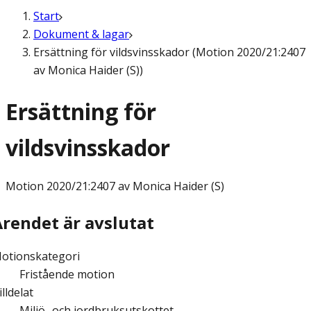
Start
Dokument & lagar
Ersättning för vildsvinsskador (Motion 2020/21:2407
av Monica Haider (S))
Ersättning för
vildsvinsskador
Motion
2020/21:2407 av Monica Haider (S)
Ärendet är avslutat
otionskategori
Fristående motion
illdelat
Miljö- och jordbruksutskottet