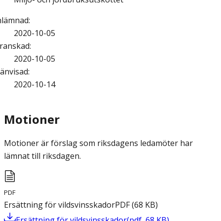
nlämnad
:
2020-10-05
ranskad
:
2020-10-05
änvisad
:
2020-10-14
Motioner
Motioner är förslag som riksdagens ledamöter har
lämnat till riksdagen.
PDF
Ersättning för vildsvinsskador
PDF
(
68
KB
)
Ersättning för vildsvinsskador
(
pdf
,
68
KB
)