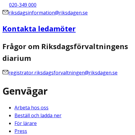
020-349 000
riksdagsinformation@riksdagen.se
Kontakta ledamöter
Frågor om Riksdagsförvaltningens
diarium
registrator.riksdagsforvaltningen@riksdagen.se
Genvägar
Arbeta hos oss
Beställ och ladda ner
För lärare
Press