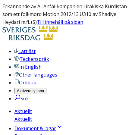
Erkännande av Al-Anfal-kampanjen i irakiska Kurdistan
som ett folkmord Motion 2012/13:U310 av Shadiye
Heydari m.fl. (S)
Till innehåll på sidan
Lättläst
Teckenspråk
In English
Other languages
Ordbok
Aktivera lyssna
Sök
Aktuellt
Aktuellt
Dokument & lagar