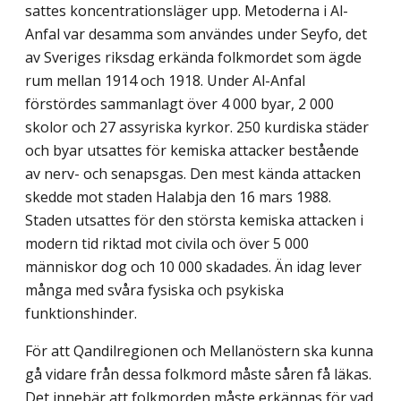
sattes koncentrationsläger upp. Metoderna i Al-
Anfal var desamma som användes under Seyfo, det
av Sveriges riksdag erkända folkmordet som ägde
rum mellan 1914 och 1918. Under Al-Anfal
förstördes sammanlagt över 4 000 byar, 2 000
skolor och 27 assyriska kyrkor. 250 kurdiska städer
och byar utsattes för kemiska attacker bestående
av nerv- och senapsgas. Den mest kända attacken
skedde mot staden Halabja den 16 mars 1988.
Staden utsattes för den största kemiska attacken i
modern tid riktad mot civila och över 5 000
människor dog och 10 000 skadades. Än idag lever
många med svåra fysiska och psykiska
funktionshinder.
För att Qandilregionen och Mellanöstern ska kunna
gå vidare från dessa folkmord måste såren få läkas.
Det innebär att folkmorden måste erkännas för vad