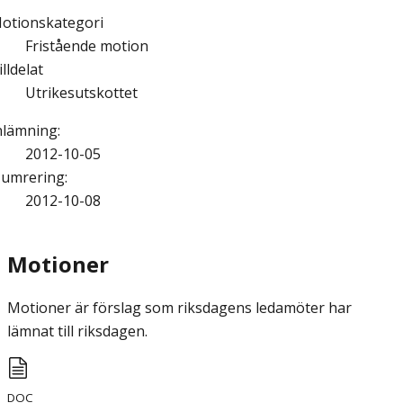
otionskategori
Fristående motion
illdelat
Utrikesutskottet
nlämning
:
2012-10-05
umrering
:
2012-10-08
Motioner
Motioner är förslag som riksdagens ledamöter har
lämnat till riksdagen.
DOC