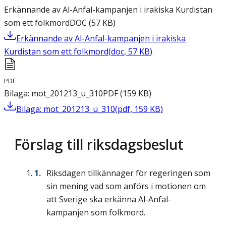
Erkännande av Al-Anfal-kampanjen i irakiska Kurdistan
som ett folkmord
DOC
(
57
KB
)
Erkännande av Al-Anfal-kampanjen i irakiska
Kurdistan som ett folkmord
(
doc
,
57
KB
)
PDF
Bilaga: mot_201213_u_310
PDF
(
159
KB
)
Bilaga: mot_201213_u_310
(
pdf
,
159
KB
)
Förslag till riksdagsbeslut
Riksdagen tillkännager för regeringen som
sin mening vad som anförs i motionen om
att Sverige ska erkänna Al-Anfal-
kampanjen som folkmord.