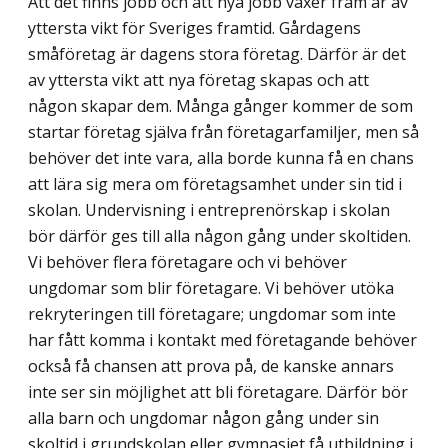
Att det finns jobb och att nya jobb växer fram är av
yttersta vikt för Sveriges framtid. Gårdagens
småföretag är dagens stora företag. Därför är det
av yttersta vikt att nya företag skapas och att
någon skapar dem. Många gånger kommer de som
startar företag själva från företagarfamiljer, men så
behöver det inte vara, alla borde kunna få en chans
att lära sig mera om företagsamhet under sin tid i
skolan. Undervisning i entreprenör­skap i skolan
bör därför ges till alla någon gång under skoltiden.
Vi behöver flera företagare och vi behöver
ungdomar som blir företagare. Vi behöver utöka
rekryte­ringen till företagare; ungdomar som inte
har fått komma i kontakt med företagande behöver
också få chansen att prova på, de kanske annars
inte ser sin möjlighet att bli företagare. Därför bör
alla barn och ungdomar någon gång under sin
skoltid i grund­skolan eller gymnasiet få utbildning i