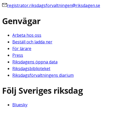
registrator.riksdagsforvaltningen@riksdagen.se
Genvägar
Arbeta hos oss
Beställ och ladda ner
För lärare
Press
Riksdagens öppna data
Riksdagsbiblioteket
Riksdagsförvaltningens diarium
Följ Sveriges riksdag
Bluesky