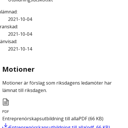
nlämnad
:
2021-10-04
ranskad
:
2021-10-04
änvisad
:
2021-10-14
Motioner
Motioner är förslag som riksdagens ledamöter har
lämnat till riksdagen.
PDF
Entreprenörskapsutbildning till alla
PDF
(
66
KB
)
Entreprenörskapsutbildning till alla
(
pdf
,
66
KB
)